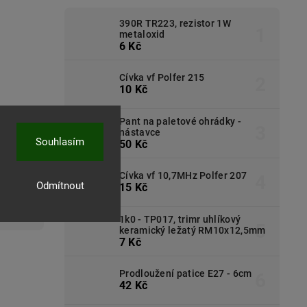
390R TR223, rezistor 1W
metaloxid
6 Kč
Cívka vf Polfer 215
10 Kč
Pant na paletové ohrádky -
nástavce
Souhlasím
50 Kč
Cívka vf 10,7MHz Polfer 207
Odmítnout
15 Kč
1k0 - TP017, trimr uhlíkový
keramický ležatý RM10x12,5mm
7 Kč
Prodloužení patice E27 - 6cm
42 Kč