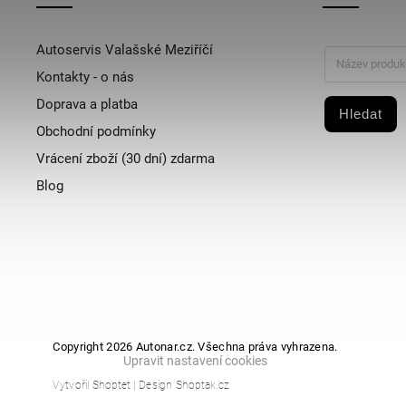
Autoservis Valašské Meziříčí
Kontakty - o nás
Doprava a platba
Hledat
Obchodní podmínky
Vrácení zboží (30 dní) zdarma
Blog
Copyright 2026
Autonar.cz
. Všechna práva vyhrazena.
Upravit nastavení cookies
Vytvořil
Shoptet
| Design
Shoptak.cz