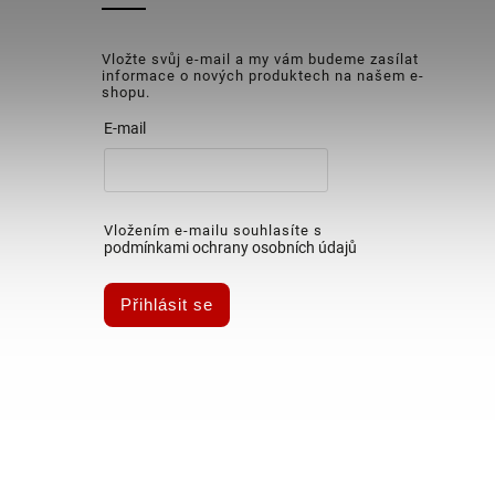
Vložte svůj e-mail a my vám budeme zasílat
informace o nových produktech na našem e-
shopu.
E-mail
Vložením e-mailu souhlasíte s
podmínkami ochrany osobních údajů
Přihlásit se