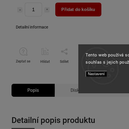
Přidat do košíku
Detailní informace
Tento web používá s
Zeptat se
Hlídat
Sdílet
souhlas s jejich pou
Nastavení
Popis
Diskuze
Detailní popis produktu