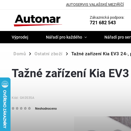
AUTOSERVIS VALAŠSKÉ MEZIŘÍČÍ
Zákaznická podpora:
721 682 543
Výprodej
Nářadí pro každého
Nářadí pro ser
Domů
Ostatní zboží
Tažné zařízení Kia EV3 24-,
/
/
Tažné zařízení Kia EV3
Kód:
GK0535A
Neohodnoceno