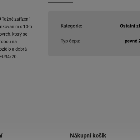
Tažné zařízení
Kategorie
:
Ostatní z
nkováním s 10-ti
ovrch, který se
Typ čepu
:
pevné 2
ýrobou na
ozidlo a dobrá
 EU94/20.
í
Nákupní košík