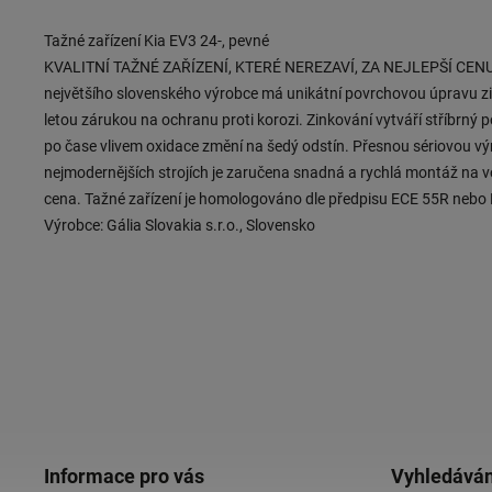
Tažné zařízení Kia EV3 24-, pevné
KVALITNÍ TAŽNÉ ZAŘÍZENÍ, KTERÉ NEREZAVÍ, ZA NEJLEPŠÍ CENU 
největšího slovenského výrobce má unikátní povrchovou úpravu zi
letou zárukou na ochranu proti korozi. Zinkování vytváří stříbrný p
po čase vlivem oxidace změní na šedý odstín. Přesnou sériovou v
nejmodernějších strojích je zaručena snadná a rychlá montáž na v
cena. Tažné zařízení je homologováno dle předpisu ECE 55R nebo
Výrobce: Gália Slovakia s.r.o., Slovensko
Informace pro vás
Vyhledáván