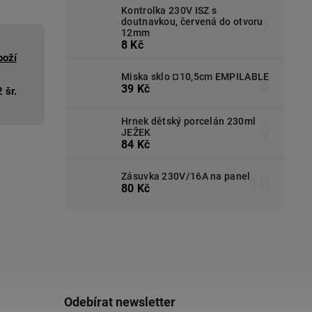
Kontrolka 230V ISZ s
doutnavkou, červená do otvoru
12mm
8 Kč
boží
Miska sklo ¤10,5cm EMPILABLE
39 Kč
 šr.
Hrnek dětský porcelán 230ml
JEŽEK
84 Kč
Zásuvka 230V/16A na panel
80 Kč
Odebírat newsletter