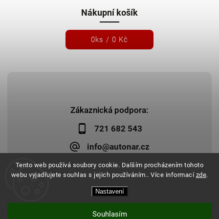
Nákupní košík
0
ks /
0 Kč
Zákaznická podpora:
721 682 543
info@autonar.cz
Tento web používá soubory cookie. Dalším procházením tohoto
webu vyjadřujete souhlas s jejich používáním.. Více informací
zde
.
Nastavení
Copyright 2026
Autonar.cz
. Všechna práva vyhrazena.
Upravit nastavení cookies
Vytvořil
Shoptet
| Design
Shoptak.cz
|
Systedo Marketing
Souhlasím