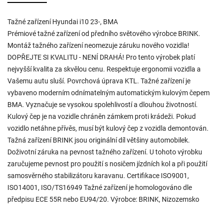
Tažné zařízení Hyundai i10 23-, BMA
Prémiové tažné zařízení od předního světového výrobce BRINK.
Montáž tažného zařízení neomezuje záruku nového vozidla!
DOPŘEJTE SI KVALITU - NENÍ DRAHÁ! Pro tento výrobek platí
nejvyšší kvalita za skvělou cenu. Respektuje ergonomii vozidla a
Vašemu autu sluší. Povrchová úprava KTL. Tažné zařízení je
vybaveno moderním odnímatelným automatickým kulovým čepem
BMA. Vyznačuje se vysokou spolehlivostí a dlouhou životností.
Kulový čep je na vozidle chráněn zámkem proti krádeži. Pokud
vozidlo netáhne přívěs, musí být kulový čep z vozidla demontován.
Tažná zařízení BRINK jsou originální díl většiny automobilek.
Doživotní záruka na pevnost tažného zařízení. U tohoto výrobku
zaručujeme pevnost pro použití s nosičem jízdních kol a při použití
samosvěrného stabilizátoru karavanu. Certifikace ISO9001,
ISO14001, ISO/TS16949 Tažné zařízení je homologováno dle
předpisu ECE 55R nebo EU94/20. Výrobce: BRINK, Nizozemsko