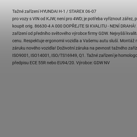
Tažné zařízení HYUNDAI H-1 / STAREX 06-07
pro vozy s VIN od KJW; není pro 4WD; je potřeba vyříznout zářez, p
koupit orig. 86630-4 A 000 DOPŘEJTE SI KVALITU - NENÍ DRAHÁ!
zařízení od předního světového výrobce firmy GDW. Nejvyšší kvalit
cenu. Respektuje ergonomii vozidla a Vašemu autu sluší. Montáž
záruku nového vozidla! Doživotní záruka na pevnost tažného zaříze
ISO9001, ISO14001, ISO/TS16949, Q1. Tažné zařízení je homolog
předpisu ECE 55R nebo EU94/20. Výrobce: GDW NV