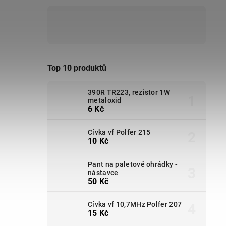
Top 10 produktů
390R TR223, rezistor 1W
metaloxid
6 Kč
Cívka vf Polfer 215
10 Kč
Pant na paletové ohrádky -
nástavce
50 Kč
Cívka vf 10,7MHz Polfer 207
15 Kč