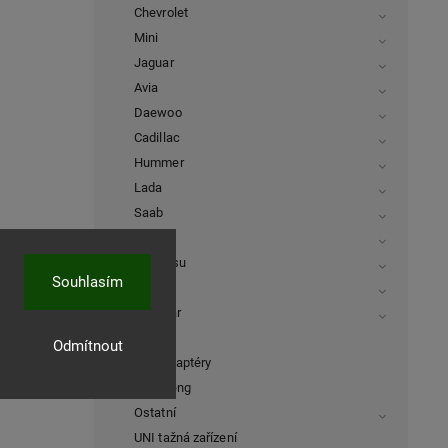
Chevrolet
Mini
Jaguar
Avia
Daewoo
Cadillac
Hummer
Lada
Saab
Infiniti
Daihatsu
Souhlasím
Smart
Multicar
Witter
Odmítnout
USA adaptéry
Dongfeng
Ostatní
UNI tažná zařízení