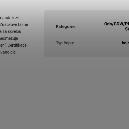
řípadně lze
Oris/GDW/P
 Značkové tažné
Kategorie
:
S
a za skvělou
 neomezuje
Typ čepu
:
baj
ní. Certifikace
ováno dle