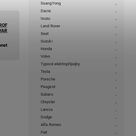
SsangYong
Dacia
Isuzu
ROF
Land Rover
VAR
Seat
Suzuki
onet
Honda
Volvo
Typové elektropřípojky
Tesla
Porsche
Peugeot
Subaru
Chrysler
Lancia
Dodge
Alfa Romeo
Fiat