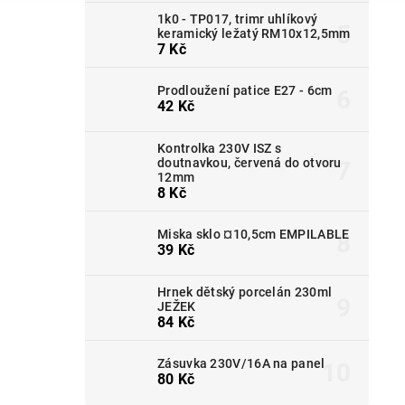
1k0 - TP017, trimr uhlíkový
keramický ležatý RM10x12,5mm
7 Kč
Prodloužení patice E27 - 6cm
42 Kč
Kontrolka 230V ISZ s
doutnavkou, červená do otvoru
12mm
8 Kč
Miska sklo ¤10,5cm EMPILABLE
39 Kč
Hrnek dětský porcelán 230ml
JEŽEK
84 Kč
Zásuvka 230V/16A na panel
80 Kč