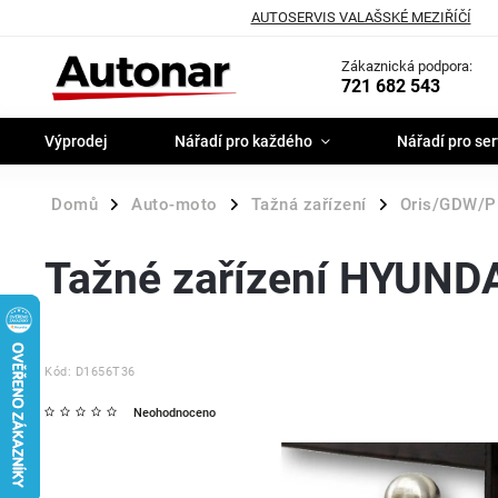
AUTOSERVIS VALAŠSKÉ MEZIŘÍČÍ
Zákaznická podpora:
721 682 543
Výprodej
Nářadí pro každého
Nářadí pro ser
Domů
Auto-moto
Tažná zařízení
Oris/GDW/P
/
/
/
Tažné zařízení HYUND
Kód:
D1656T36
Neohodnoceno