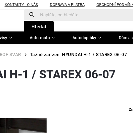
KONTAKTY - O NÁS
DOPRAVA A PLATBA
OBCHODNÍ PODMÍN
Hledat
visy
Auto-moto
Autodoplňky
Dům a 
ROF SVAR
Tažné zařízení HYUNDAI H-1 / STAREX 06-07
/
AI H-1 / STAREX 06-07
Z