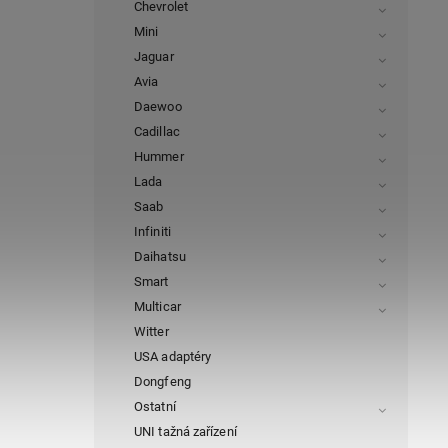
Chevrolet
Mini
Jaguar
Avia
Daewoo
Cadillac
Hummer
Lada
Saab
Infiniti
Daihatsu
Smart
Multicar
Witter
USA adaptéry
Dongfeng
Ostatní
UNI tažná zařízení