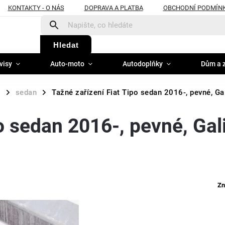
KONTAKTY - O NÁS
DOPRAVA A PLATBA
OBCHODNÍ PODMÍN
Hledat
visy
Auto-moto
Autodoplňky
Dům a 
o
sedan
Tažné zařízení Fiat Tipo sedan 2016-, pevné, Ga
/
/
o sedan 2016-, pevné, Gal
Zn