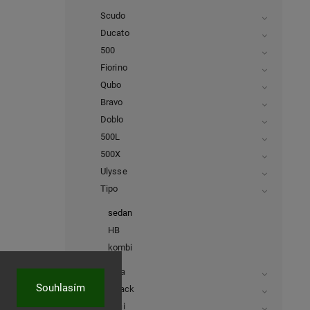
Scudo
Ducato
500
Fiorino
Qubo
Bravo
Doblo
500L
500X
Ulysse
Tipo
sedan
HB
kombi
Panda
Souhlasím
Fullback
Sedici