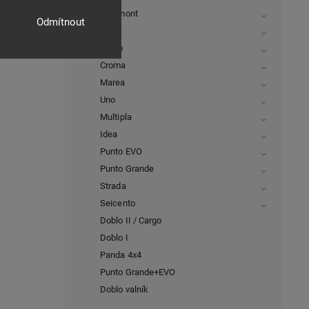
Freemont
Odmítnout
Stilo
Punto
Croma
Marea
Uno
Multipla
Idea
Punto EVO
Punto Grande
Strada
Seicento
Doblo II / Cargo
Doblo I
Panda 4x4
Punto Grande+EVO
Doblo valník