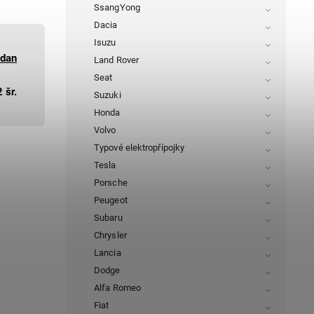
SsangYong
Dacia
Isuzu
dan
Land Rover
Seat
 šr.
Suzuki
Honda
Volvo
Typové elektropřípojky
Tesla
Porsche
Peugeot
Subaru
Chrysler
Lancia
Dodge
Alfa Romeo
Fiat