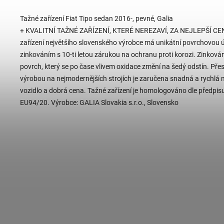
Tažné zařízení Fiat Tipo sedan 2016-, pevné, Galia
+ KVALITNÍ TAŽNÉ ZAŘÍZENÍ, KTERÉ NEREZAVÍ, ZA NEJLEPŠÍ CE
zařízení největšího slovenského výrobce má unikátní povrchovou 
zinkováním s 10-ti letou zárukou na ochranu proti korozi. Zinkování
povrch, který se po čase vlivem oxidace změní na šedý odstín. Pře
výrobou na nejmodernějších strojích je zaručena snadná a rychlá
vozidlo a dobrá cena. Tažné zařízení je homologováno dle předpi
EU94/20. Výrobce: GALIA Slovakia s.r.o., Slovensko