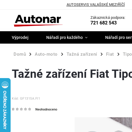
AUTOSERVIS VALAŠSKÉ MEZIŘÍČÍ
Zákaznická podpora:
721 682 543
Výprodej
Nářadí pro každého
Nářadí pro ser
Domů
Auto-moto
Tažná zařízení
Fiat
Tip
/
/
/
/
Tažné zařízení Fiat Tip
Kód:
GF1315A.FI1
Neohodnoceno