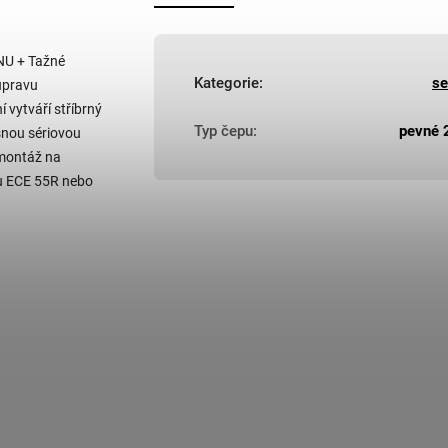
NU + Tažné
Kategorie
:
se
úpravu
 vytváří stříbrný
Typ čepu
:
pevné 2
snou sériovou
 montáž na
su ECE 55R nebo