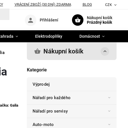
KY
VRÁCENÍ ZBOŽÍ (30 DNÍ) ZDARMA
BLOG
CZK
Nákupní košík
Přihlášení
Prázdný košík
zahrada
Elektrodoplňky
Domácnost
Nákupní košík
lia
ia
Kategorie
Výprodej
Nářadí pro každého
ačka:
Galia
Nářadí pro servisy
Auto-moto