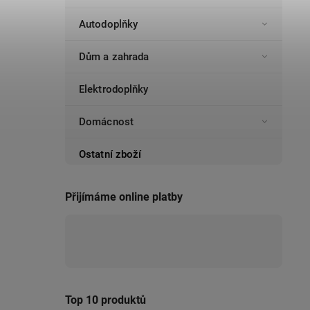
Autodoplňky
Dům a zahrada
Elektrodoplňky
Domácnost
Ostatní zboží
Přijímáme online platby
Top 10 produktů