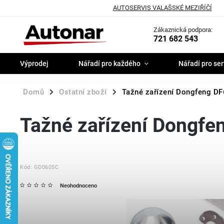
AUTOSERVIS VALAŠSKÉ MEZIŘÍČÍ
Zákaznická podpora:
721 682 543
Výprodej
Nářadí pro každého
Nářadí pro ser
Domů
Ostatní zboží
Tažné zařízení Dongfeng DF6
/
/
Tažné zařízení Dongfen
Kód:
GD0605C
Neohodnoceno