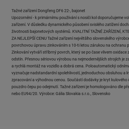
Tažné zařízení Dongfeng DF6 22-, bajonet
Upozornění - k primárnímu používání s nosiči kol doporučujeme vol
zařízení. V důsledku dynamického působení svislého zatížení doch
životnosti bajonetových systémů. KVALITNÍ TAŽNÉ ZAŘÍZENÍ, K
ZA NEJLEPŠÍ CENU Tažné zařízení největšího slovenského výrobc
povrchovou úpravu zinkováním s 10-ti letou zárukou na ochranu pr
Zinkování vytváří stříbrný povrch, který se po čase vlivem oxidace
odstín. Přesnou sériovou výrobou na nejmodernějších strojích je
a rychlá montáž na vozidlo a dobrá cena. Poloautomatický odním
vyznačuje nadstandardní spolehlivostí, jednoduchou obsluhou a k
zpracování a výhodnou cenou. Součástí dodávky je kryt kulového 
pouzdro čepu po odejmutí. Tažné zařízení je homologováno dle p
nebo EU94/20. Výrobce: Gália Slovakia s.r.o., Slovensko