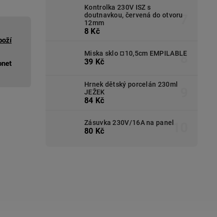
Kontrolka 230V ISZ s
doutnavkou, červená do otvoru
12mm
8 Kč
boží
Miska sklo ¤10,5cm EMPILABLE
39 Kč
onet
Hrnek dětský porcelán 230ml
JEŽEK
84 Kč
Zásuvka 230V/16A na panel
80 Kč