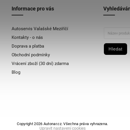
Informace pro vás
Vyhledáván
Autoservis Valašské Meziříčí
Kontakty - o nás
Doprava a platba
Hledat
Obchodní podmínky
Vrácení zboží (30 dní) zdarma
Blog
Copyright 2026
Autonar.cz
. Všechna práva vyhrazena.
Upravit nastavení cookies