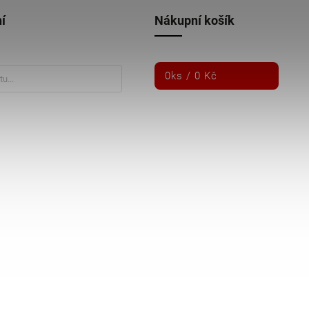
í
Nákupní košík
0
ks /
0 Kč