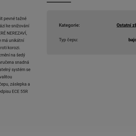
it pevné tažné
Kategorie
:
Ostatní z
ází ke snižování
TERÉ NEREZAVÍ,
Typ čepu
:
baj
e má unikátní
oti korozi.
 změní na šedý
 zaručena snadná
atelný systém se
valitou
čepu, záslepka a
ředpisu ECE 55R