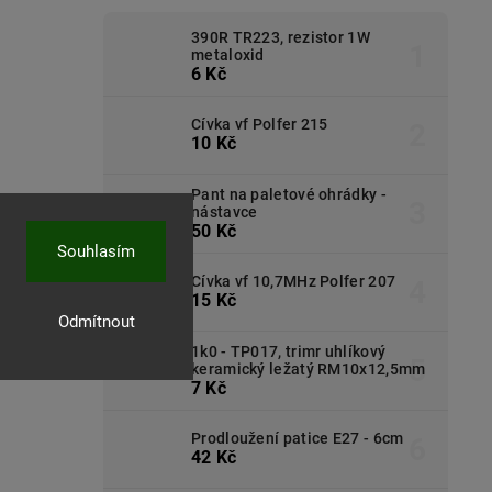
390R TR223, rezistor 1W
metaloxid
6 Kč
Cívka vf Polfer 215
10 Kč
Pant na paletové ohrádky -
nástavce
50 Kč
Souhlasím
Cívka vf 10,7MHz Polfer 207
15 Kč
Odmítnout
1k0 - TP017, trimr uhlíkový
keramický ležatý RM10x12,5mm
7 Kč
Prodloužení patice E27 - 6cm
42 Kč