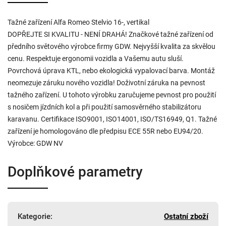
Tažné zařízení Alfa Romeo Stelvio 16-, vertikal
DOPŘEJTE SI KVALITU - NENÍ DRAHÁ! Značkové tažné zařízení od
předního světového výrobce firmy GDW. Nejvyšší kvalita za skvělou
cenu. Respektuje ergonomii vozidla a Vašemu autu sluší.
Povrchová úprava KTL, nebo ekologická vypalovací barva. Montáž
neomezuje záruku nového vozidla! Doživotní záruka na pevnost
tažného zařízení. U tohoto výrobku zaručujeme pevnost pro použití
s nosičem jízdních kol a při použití samosvěrného stabilizátoru
karavanu. Certifikace ISO9001, ISO14001, ISO/TS16949, Q1. Tažné
zařízení je homologováno dle předpisu ECE 55R nebo EU94/20.
Výrobce: GDW NV
Doplňkové parametry
Kategorie
:
Ostatní zboží