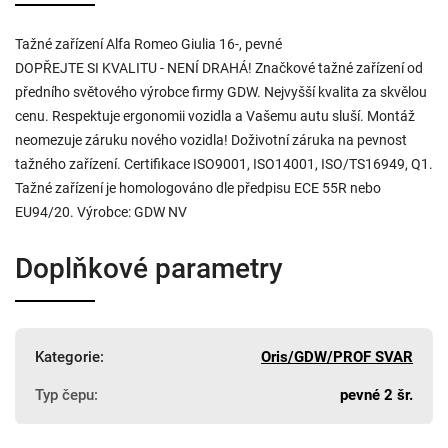
Tažné zařízení Alfa Romeo Giulia 16-, pevné
DOPŘEJTE SI KVALITU - NENÍ DRAHÁ! Značkové tažné zařízení od
předního světového výrobce firmy GDW. Nejvyšší kvalita za skvělou
cenu. Respektuje ergonomii vozidla a Vašemu autu sluší. Montáž
neomezuje záruku nového vozidla! Doživotní záruka na pevnost
tažného zařízení. Certifikace ISO9001, ISO14001, ISO/TS16949, Q1.
Tažné zařízení je homologováno dle předpisu ECE 55R nebo
EU94/20. Výrobce: GDW NV
Doplňkové parametry
Kategorie
:
Oris/GDW/PROF SVAR
Typ čepu
:
pevné 2 šr.