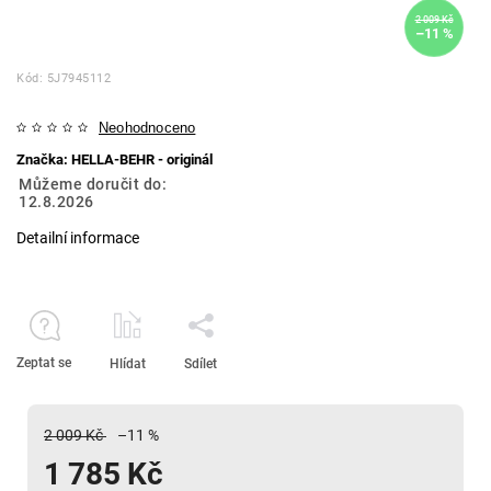
2 009 Kč
–11 %
Kód:
5J7945112
Neohodnoceno
Značka:
HELLA-BEHR - originál
Můžeme doručit do:
12.8.2026
Detailní informace
Zeptat se
Hlídat
Sdílet
2 009 Kč
–11 %
1 785 Kč