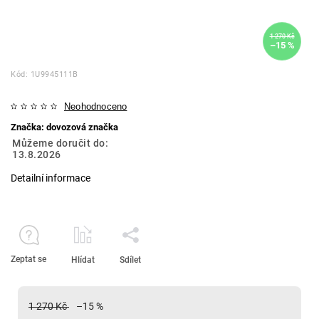
1 270 Kč
–15 %
Kód:
1U9945111B
Neohodnoceno
Značka:
dovozová značka
Můžeme doručit do:
13.8.2026
Detailní informace
Zeptat se
Hlídat
Sdílet
1 270 Kč
–15 %