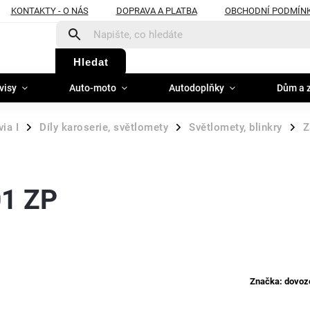
KONTAKTY - O NÁS
DOPRAVA A PLATBA
OBCHODNÍ PODMÍN
Hledat
visy
Auto-moto
Autodoplňky
Dům a 
ia I
Díly karoserie, světlomety
Světlomety, blinkry
Z
/
/
/
01 ZP
Značka:
dovoz