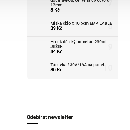
doutnavkou, červená do otvoru
12mm
8 Kč
Miska sklo ¤10,5cm EMPILABLE
39 Kč
Hrnek dětský porcelán 230ml
JEŽEK
84 Kč
Zásuvka 230V/16A na panel
80 Kč
Odebírat newsletter