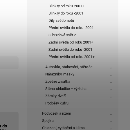
Blinkry od roku 2001+
Blinkry do roku -2001
Díly světlometů
Přední světla do roku -2001
3. brzdové světlo
Zadní světla od roku 2001+
Zadní světla do roku -2001
Přední světla od roku 2001+
Autoskla, stahování, stěrače
Nárazníky, masky
Zpětné zrcátka
Stěna chladiče + výztuha
Zámky dveří
Podpěry kufru
Podvozek a řízení
Spojka
a do
Chlazení, vytápění a klima