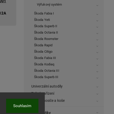
2001
Výfukový systém
12A
Škoda Fabia I
Škoda Yeti
Škoda Superb II
Škoda Octavia II
Škoda Roomster
Škoda Rapid
Škoda Citigo
Škoda Fabia III
Škoda Kodiaq
Škoda Octavia III
Škoda Superb III
Univerzální autodíly
Tažná zařízení
Střešní nosiče a koše
Souhlasím
Autodoplňky