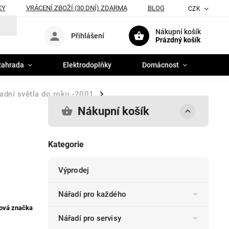
KY
VRÁCENÍ ZBOŽÍ (30 DNÍ) ZDARMA
BLOG
CZK
Nákupní košík
Přihlášení
Prázdný košík
zahrada
Elektrodoplňky
Domácnost
adní světla do roku -2001
/
Nákupní košík
Kategorie
Výprodej
Nářadí pro každého
ová značka
Nářadí pro servisy