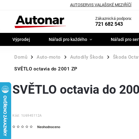
AUTOSERVIS VALAŠSKÉ MEZIŘÍČÍ
Zákaznická podpora:
721 682 543
Výprodej
Nářadí pro každého
Nářadí pro ser
Domů
Auto-moto
Autodíly Škoda
Škoda Octav
/
/
/
SVĚTLO octavia do 2001 ZP
SVĚTLO octavia do 20
Kód:
1U6945112A
Neohodnoceno