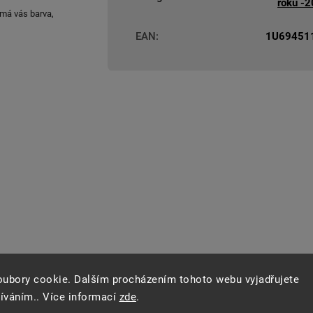
roku -
ímá vás barva,
EAN
:
1U69451
oubory cookie. Dalším procházením tohoto webu vyjadřujete
žíváním.. Více informací
zde
.