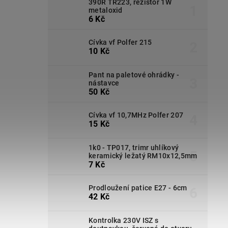
390R TR223, rezistor 1W
metaloxid
6 Kč
Cívka vf Polfer 215
10 Kč
Pant na paletové ohrádky -
nástavce
50 Kč
Cívka vf 10,7MHz Polfer 207
15 Kč
1k0 - TP017, trimr uhlíkový
keramický ležatý RM10x12,5mm
7 Kč
Prodloužení patice E27 - 6cm
42 Kč
Kontrolka 230V ISZ s