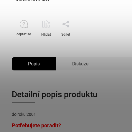
Zeptat se
Hlídat
Sdílet
Popis
Diskuze
Detailní popis produktu
do roku 2001
Potřebujete poradit?