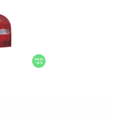
970 Kč
–0 %