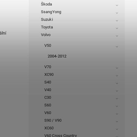
Škoda
SsangYong
Suzuki
Toyota
ální
Volvo
V50
2004-2012
V70
XC90
S40
V40
C30
S60
V60
S90 / V90
XC60
V60 Cross Country