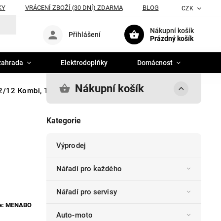
KY
VRÁCENÍ ZBOŽÍ (30 DNÍ) ZDARMA
BLOG
CZK
Nákupní košík
Přihlášení
Prázdný košík
zahrada
Elektrodoplňky
Domácnost
Nákupní košík
2/12 Kombi, Typ 545, Menabo Ariete
Kategorie
Výprodej
Nářadí pro každého
Nářadí pro servisy
a:
MENABO
Auto-moto