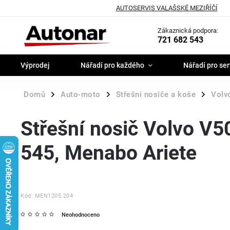
AUTOSERVIS VALAŠSKÉ MEZIŘÍČÍ
Zákaznická podpora:
721 682 543
Výprodej
Nářadí pro každého
Nářadí pro ser
Domů
Auto-moto
Střešní nosiče a koše
Volv
/
/
/
Střešní nosič Volvo V
545, Menabo Ariete
Kód:
MEN1205.204
Neohodnoceno