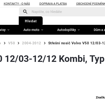
KONTAKTY - O NÁS
DOPRAVA A PLATBA
OBCHODNÍ PODMÍN
Hledat
visy
Auto-moto
Autodoplňky
Dům a 
o
V50
2004-2012
Střešní nosič Volvo V50 12/03-1
/
/
/
50 12/03-12/12 Kombi, Typ
Značk