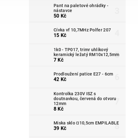
Pant na paletové ohrádky -
nástavce
50 Kč
Cívka vf 10,7MHz Polfer 207
15 Kč
1k0 - TP017, trimr uhlíkový
keramický ležatý RM10x12,5mm
7 Kč
Prodloužení patice E27 - 6cm
42 Kč
Kontrolka 230V ISZ s
doutnavkou, červená do otvoru
12mm
8 Kč
Miska sklo ¤10,5cm EMPILABLE
39 Kč