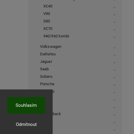
XC40
V90
S80
XC70
940/960 kombi
Volkswagen
Daihatsu
Jaguar
Saab
Subaru
Porsche
Daewoo
Isuzu
Souhlasím
Rover
FiatFullback
MAN
Odmítnout
Lancia