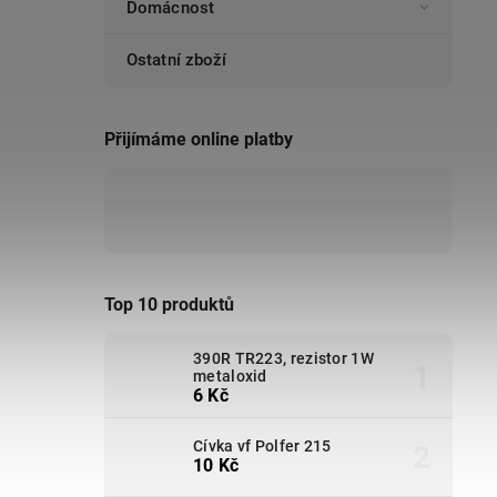
Domácnost
Ostatní zboží
Přijímáme online platby
Top 10 produktů
390R TR223, rezistor 1W
metaloxid
6 Kč
Cívka vf Polfer 215
10 Kč