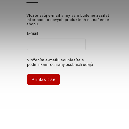
Vložte svůj e-mail a my vám budeme zasílat
informace o nových produktech na našem e-
shopu.
E-mail
Vložením e-mailu souhlasíte s
podmínkami ochrany osobních údajů
Přihlásit se