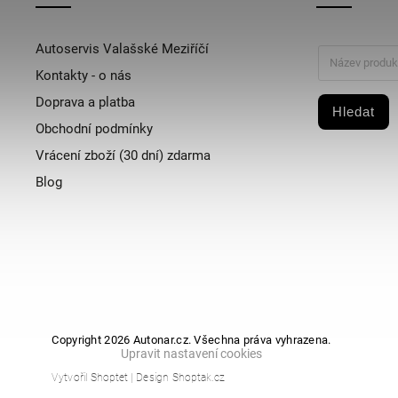
Autoservis Valašské Meziříčí
Kontakty - o nás
Doprava a platba
Hledat
Obchodní podmínky
Vrácení zboží (30 dní) zdarma
Blog
Copyright 2026
Autonar.cz
. Všechna práva vyhrazena.
Upravit nastavení cookies
Vytvořil
Shoptet
| Design
Shoptak.cz