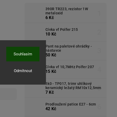
390R TR223, rezistor 1W
metaloxid
6 Kč
Cívka vf Polfer 215
10 Kč
Pant na paletové ohrádky -
nástavce
Souhlasím
50 Kč
Cívka vf 10,7MHz Polfer 207
Odmítnout
15 Kč
1k0 - TP017, trimr uhlíkový
keramický ležatý RM10x12,5mm
7 Kč
Prodloužení patice E27 - 6cm
42 Kč