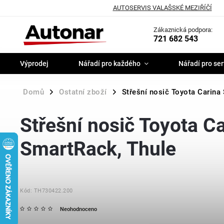
AUTOSERVIS VALAŠSKÉ MEZIŘÍČÍ
Zákaznická podpora:
721 682 543
Výprodej
Nářadí pro každého
Nářadí pro ser
Domů
Ostatní zboží
Střešní nosič Toyota Carin
/
/
Střešní nosič Toyota 
SmartRack, Thule
Kód:
TH730422.200
Neohodnoceno