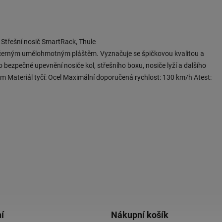
Střešní nosič SmartRack, Thule
tý černým umělohmotným pláštěm. Vyznačuje se špičkovou kvalitou a
 bezpečné upevnění nosiče kol, střešního boxu, nosiče lyží a dalšího
 mm Materiál tyčí: Ocel Maximální doporučená rychlost: 130 km/h Atest:
í
Nákupní košík