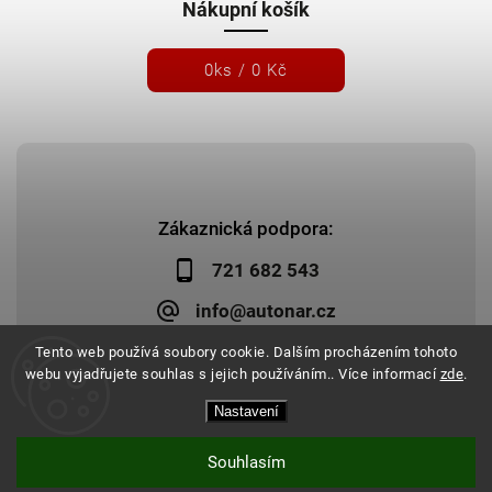
Nákupní košík
0
ks /
0 Kč
Zákaznická podpora:
721 682 543
info@autonar.cz
Tento web používá soubory cookie. Dalším procházením tohoto
webu vyjadřujete souhlas s jejich používáním.. Více informací
zde
.
Nastavení
Copyright 2026
Autonar.cz
. Všechna práva vyhrazena.
Upravit nastavení cookies
Vytvořil
Shoptet
| Design
Shoptak.cz
|
Systedo Marketing
Souhlasím