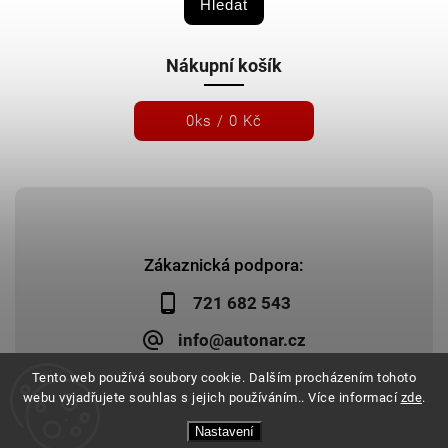
Hledat
Nákupní košík
0
ks /
0 Kč
Zákaznická podpora:
721 682 543
info@autonar.cz
Tento web používá soubory cookie. Dalším procházením tohoto
webu vyjadřujete souhlas s jejich používáním.. Více informací
zde
.
Nastavení
Copyright 2026
Autonar.cz
. Všechna práva vyhrazena.