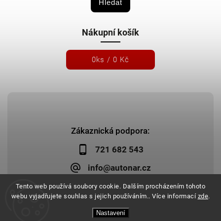
Hledat
Nákupní košík
0
ks /
0 Kč
Zákaznická podpora:
721 682 543
info@autonar.cz
Tento web používá soubory cookie. Dalším procházením tohoto
webu vyjadřujete souhlas s jejich používáním.. Více informací
zde
.
Nastavení
Copyright 2026
Autonar.cz
. Všechna práva vyhrazena.