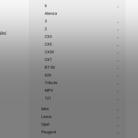
6
Atenza
3
2
ální
CX3
CX5
CX30
CX7
BT-50
626
Tribute
MPV
121
Mini
Lexus
Opel
Peugeot