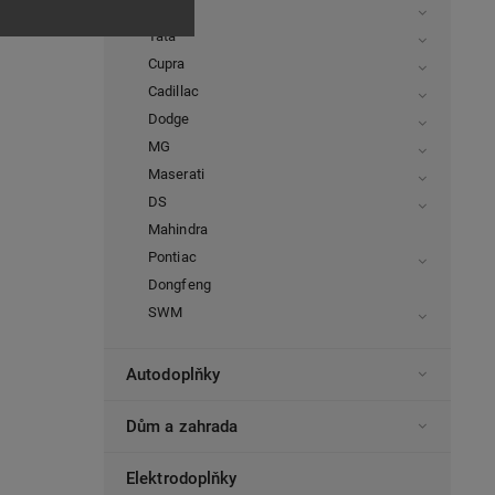
Lancia
Tata
Cupra
Cadillac
Dodge
MG
Maserati
DS
Mahindra
Pontiac
Dongfeng
SWM
Autodoplňky
Dům a zahrada
Elektrodoplňky