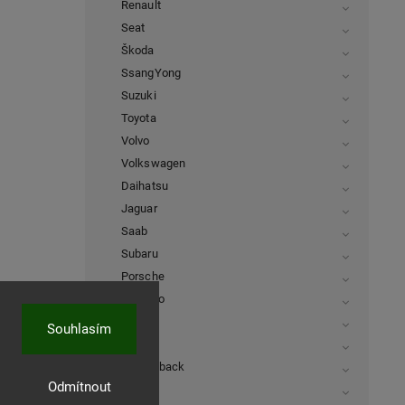
Renault
Seat
Škoda
SsangYong
Suzuki
Toyota
Volvo
Volkswagen
Daihatsu
Jaguar
Saab
Subaru
Porsche
Daewoo
Isuzu
Souhlasím
Rover
FiatFullback
Odmítnout
MAN