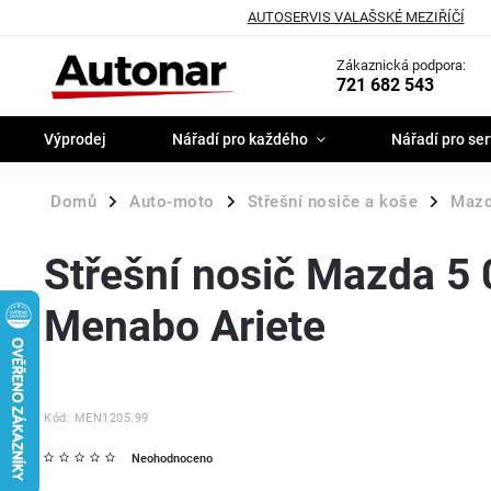
AUTOSERVIS VALAŠSKÉ MEZIŘÍČÍ
Zákaznická podpora:
721 682 543
Výprodej
Nářadí pro každého
Nářadí pro ser
Domů
Auto-moto
Střešní nosiče a koše
Maz
/
/
/
Střešní nosič Mazda 5
Menabo Ariete
Kód:
MEN1205.99
Neohodnoceno