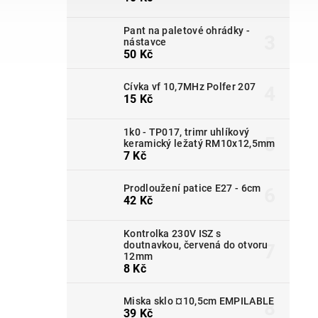
Pant na paletové ohrádky -
nástavce
50 Kč
Cívka vf 10,7MHz Polfer 207
15 Kč
1k0 - TP017, trimr uhlíkový
keramický ležatý RM10x12,5mm
7 Kč
Prodloužení patice E27 - 6cm
42 Kč
Kontrolka 230V ISZ s
doutnavkou, červená do otvoru
12mm
8 Kč
Miska sklo ¤10,5cm EMPILABLE
39 Kč