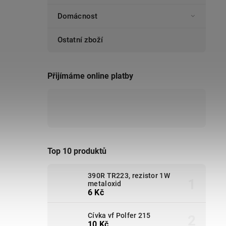
Domácnost
Ostatní zboží
Přijímáme online platby
Top 10 produktů
390R TR223, rezistor 1W
metaloxid
6 Kč
Cívka vf Polfer 215
10 Kč