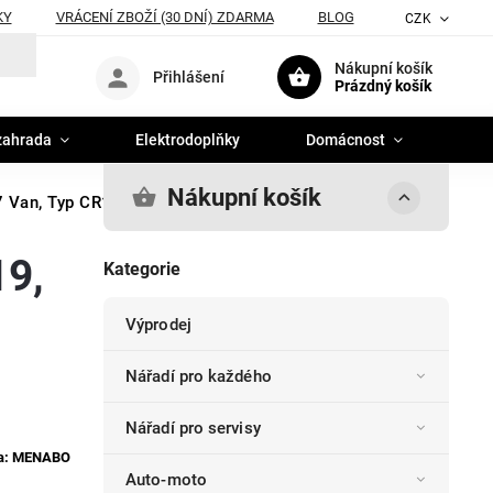
KY
VRÁCENÍ ZBOŽÍ (30 DNÍ) ZDARMA
BLOG
CZK
Nákupní košík
Přihlášení
Prázdný košík
zahrada
Elektrodoplňky
Domácnost
Nákupní košík
 Van, Typ CR19, Menabo Ariete
19,
Kategorie
Výprodej
Nářadí pro každého
Nářadí pro servisy
a:
MENABO
Auto-moto