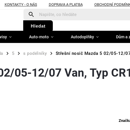
KONTAKTY - O NÁS
DOPRAVA A PLATBA
OBCHODNÍ PODMÍN
Hledat
visy
Auto-moto
Autodoplňky
Dům a 
da
5
s podélníky
Střešní nosič Mazda 5 02/05-12/07
/
/
/
 02/05-12/07 Van, Typ CR
Značk