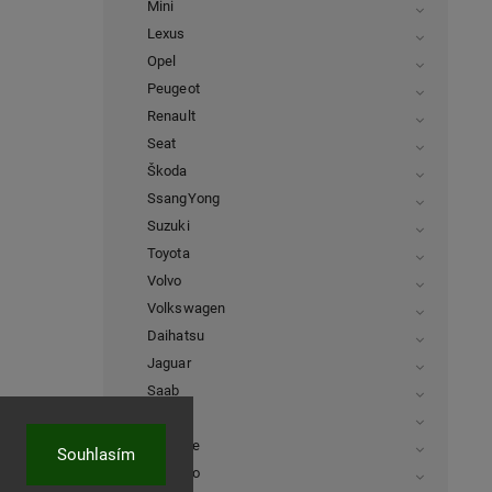
Mini
Lexus
Opel
Peugeot
Renault
Seat
Škoda
SsangYong
Suzuki
Toyota
Volvo
Volkswagen
Daihatsu
Jaguar
Saab
Subaru
Porsche
Souhlasím
Daewoo