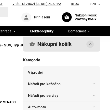
KY
VRÁCENÍ ZBOŽÍ (30 DNÍ) ZDARMA
BLOG
CZK
Nákupní košík
Přihlášení
Prázdný košík
zahrada
Elektrodoplňky
Domácnost
Nákupní košík
02- SUV, Typ JC, Menabo Ariete
Kategorie
Výprodej
Nářadí pro každého
Nářadí pro servisy
a:
MENABO
Auto-moto