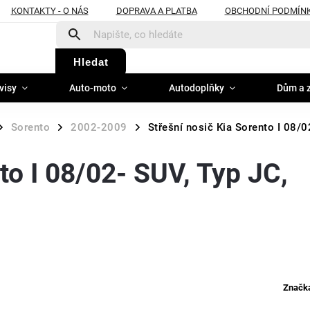
KONTAKTY - O NÁS
DOPRAVA A PLATBA
OBCHODNÍ PODMÍN
Hledat
visy
Auto-moto
Autodoplňky
Dům a 
Sorento
2002-2009
Střešní nosič Kia Sorento I 08/
/
/
/
to I 08/02- SUV, Typ JC,
Značk