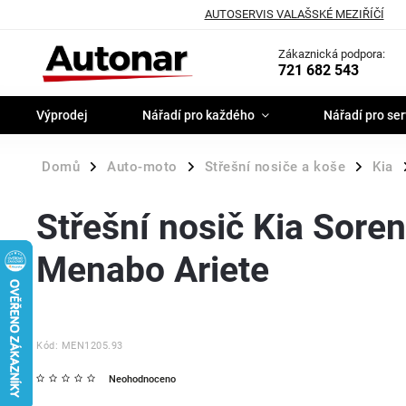
AUTOSERVIS VALAŠSKÉ MEZIŘÍČÍ
Zákaznická podpora:
721 682 543
Výprodej
Nářadí pro každého
Nářadí pro ser
Domů
Auto-moto
Střešní nosiče a koše
Kia
/
/
/
Střešní nosič Kia Soren
Menabo Ariete
Kód:
MEN1205.93
Neohodnoceno