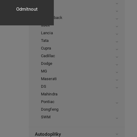
Isuzu
Odmítnout
Rover
FiatFullback
MAN
Lancia
Tata
Cupra
Cadillac
Dodge
MG
Maserati
DS
Mahindra
Pontiac
Dongfeng
SWM
Autodoplňky