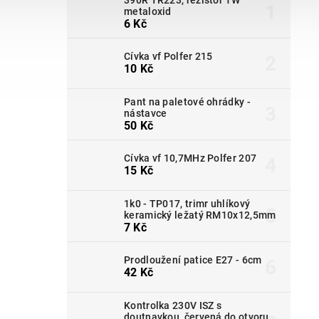
metaloxid
6 Kč
Cívka vf Polfer 215
10 Kč
Pant na paletové ohrádky -
nástavce
50 Kč
Cívka vf 10,7MHz Polfer 207
15 Kč
1k0 - TP017, trimr uhlíkový
keramický ležatý RM10x12,5mm
7 Kč
Prodloužení patice E27 - 6cm
42 Kč
Kontrolka 230V ISZ s
doutnavkou, červená do otvoru