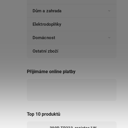
Dům a zahrada
Elektrodoplňky
Domácnost
Ostatní zboží
Přijímáme online platby
Top 10 produktů
390R TR223, rezistor 1W