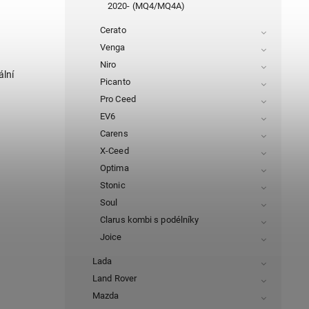
2020- (MQ4/MQ4A)
Cerato
Venga
Niro
ální
Picanto
Pro Ceed
EV6
Carens
X-Ceed
Optima
Stonic
Soul
Clarus kombi s podélníky
Joice
Lada
Land Rover
Mazda