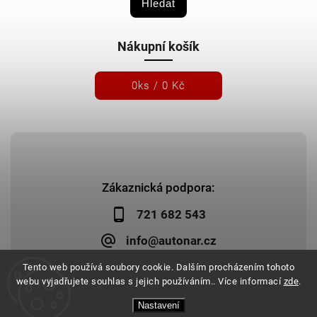
Hledat
Nákupní košík
0
ks /
0 Kč
Zákaznická podpora:
721 682 543
info@autonar.cz
Tento web používá soubory cookie. Dalším procházením tohoto
webu vyjadřujete souhlas s jejich používáním.. Více informací
zde
.
Nastavení
Copyright 2026
Autonar.cz
. Všechna práva vyhrazena.