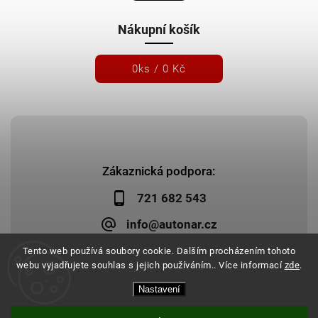
Nákupní košík
0
ks /
0 Kč
Zákaznická podpora:
721 682 543
info@autonar.cz
Tento web používá soubory cookie. Dalším procházením tohoto
webu vyjadřujete souhlas s jejich používáním.. Více informací
zde
.
Nastavení
Copyright 2026
Autonar.cz
. Všechna práva vyhrazena.
Upravit nastavení cookies
Vytvořil
Shoptet
| Design
Shoptak.cz
|
Systedo Marketing