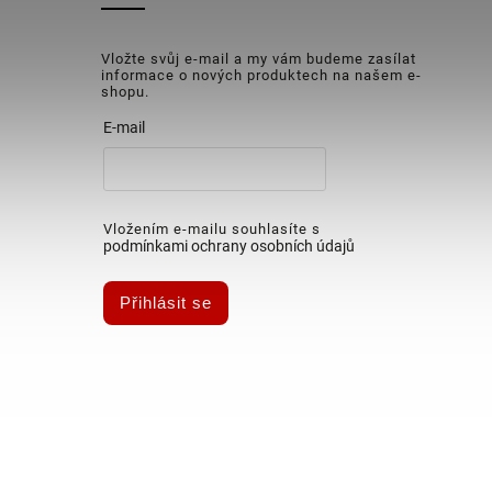
Vložte svůj e-mail a my vám budeme zasílat
informace o nových produktech na našem e-
shopu.
E-mail
Vložením e-mailu souhlasíte s
podmínkami ochrany osobních údajů
Přihlásit se