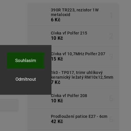
390R TR223, rezistor 1W
metaloxid
6 Kč
Cívka vf Polfer 215
10 Kč
Cívka vf 10,7MHz Polfer 207
15 Kč
Souhlasím
1k0 - TP017, trimr uhlíkový
keramický ležatý RM10x12,5mm
Odmítnout
7 Kč
Cívka vf Polfer 208
10 Kč
Prodloužení patice E27 - 6cm
42 Kč