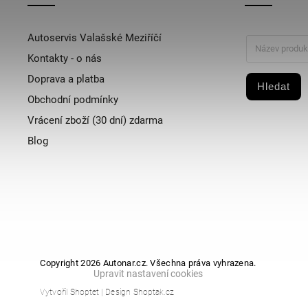
Autoservis Valašské Meziříčí
Kontakty - o nás
Doprava a platba
Hledat
Obchodní podmínky
Vrácení zboží (30 dní) zdarma
Blog
Copyright 2026
Autonar.cz
. Všechna práva vyhrazena.
Upravit nastavení cookies
Vytvořil
Shoptet
| Design
Shoptak.cz