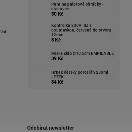
Pant na paletové ohrádky -
nástavce
50 Kč
Kontrolka 230V ISZ s
doutnavkou, červená do otvoru
ální
12mm
8 Kč
Miska sklo ¤10,5cm EMPILABLE
39 Kč
Hrnek dětský porcelán 230ml
JEŽEK
84 Kč
Odebírat newsletter