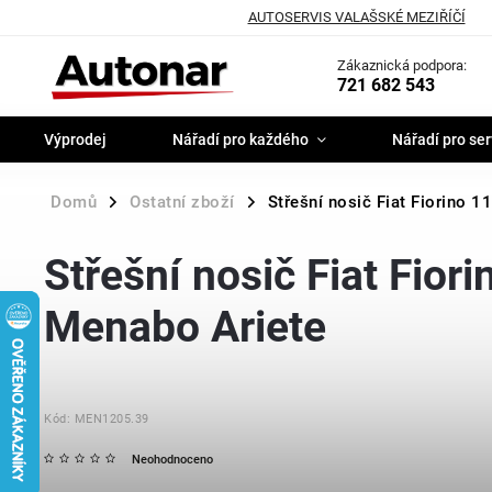
AUTOSERVIS VALAŠSKÉ MEZIŘÍČÍ
Zákaznická podpora:
721 682 543
Výprodej
Nářadí pro každého
Nářadí pro ser
Domů
Ostatní zboží
Střešní nosič Fiat Fiorino 1
/
/
Střešní nosič Fiat Fior
Menabo Ariete
Kód:
MEN1205.39
Neohodnoceno