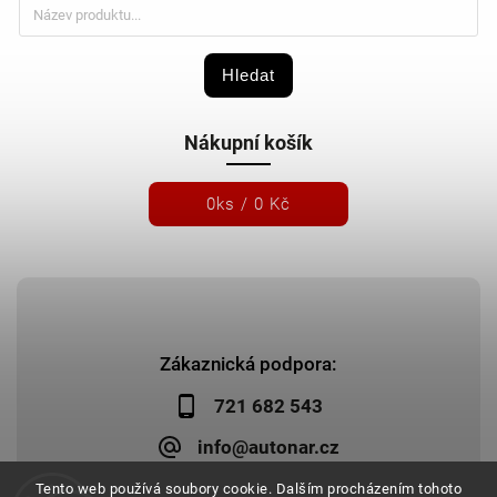
Hledat
Nákupní košík
0
ks /
0 Kč
Zákaznická podpora:
721 682 543
info@autonar.cz
Tento web používá soubory cookie. Dalším procházením tohoto