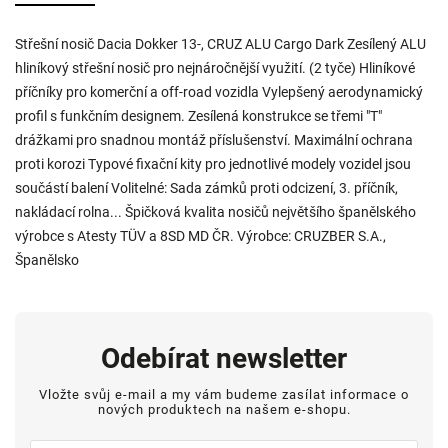
Střešní nosič Dacia Dokker 13-, CRUZ ALU Cargo Dark Zesílený ALU
hliníkový střešní nosič pro nejnáročnější využití. (2 tyče) Hliníkové
příčníky pro komerční a off-road vozidla Vylepšený aerodynamický
profil s funkčním designem. Zesílená konstrukce se třemi "T"
drážkami pro snadnou montáž příslušenství. Maximální ochrana
proti korozi Typové fixační kity pro jednotlivé modely vozidel jsou
součástí balení Volitelné: Sada zámků proti odcizení, 3. příčník,
nakládací rolna... Špičková kvalita nosičů největšího španělského
výrobce s Atesty TÜV a 8SD MD ČR. Výrobce: CRUZBER S.A.,
Španělsko
Odebírat newsletter
Vložte svůj e-mail a my vám budeme zasílat informace o
nových produktech na našem e-shopu.