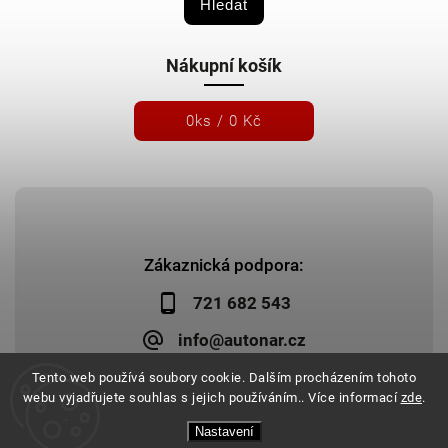
Hledat
Nákupní košík
0
ks /
0 Kč
Zákaznická podpora:
721 682 543
info@autonar.cz
Tento web používá soubory cookie. Dalším procházením tohoto
webu vyjadřujete souhlas s jejich používáním.. Více informací
zde
.
Nastavení
Copyright 2026
Autonar.cz
. Všechna práva vyhrazena.