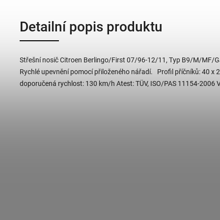
Detailní popis produktu
Střešní nosič Citroen Berlingo/First 07/96-12/11, Typ B9/M/MF
Rychlé upevnění pomocí přiloženého nářadí. Profil příčníků: 40 x
doporučená rychlost: 130 km/h Atest: TÜV, ISO/PAS 11154-2006 