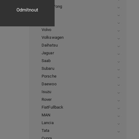
SsangYong
Odmítnout
Suzuki
Toyota
Volvo
Volkswagen
Daihatsu
Jaguar
Saab
Subaru
Porsche
Daewoo
Isuzu
Rover
FiatFullback
MAN
Lancia
Tata
Cupra