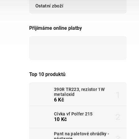
Ostatní zboží
Přijímáme online platby
Top 10 produktů
390R TR223, rezistor 1W
metaloxid
6 Kč
Cívka vf Polfer 215
10 Kč
Pant na paletové ohrádky -
nástavce