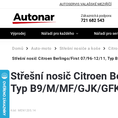
AUTOSERVIS VALAŠSKÉ MEZIŘÍČÍ
Zákaznická podpora:
721 682 543
Výprodej
Nářadí pro každého
Nářadí pro ser
Domů
Auto-moto
Střešní nosiče a koše
Citr
/
/
/
Střešní nosič Citroen Berlingo/First 07/96-12/11, Ty
Střešní nosič Citroen B
Typ B9/M/MF/GJK/GFK
Kód:
MEN1205.14