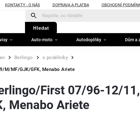
KONTAKTY - O NÁS
DOPRAVA A PLATBA
OBCHODNÍ PODMÍN
Hledat
visy
Auto-moto
Autodoplňky
Dům a 
oen
Berlingo
s podélníky
/
/
/
p B9/M/MF/GJK/GFK, Menabo Ariete
erlingo/First 07/96-12/11,
, Menabo Ariete