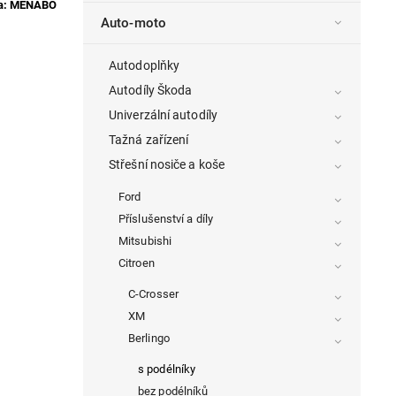
a:
MENABO
Auto-moto
Autodoplňky
Autodíly Škoda
Univerzální autodíly
Tažná zařízení
Střešní nosiče a koše
Ford
Příslušenství a díly
Mitsubishi
Citroen
C-Crosser
XM
Berlingo
s podélníky
bez podélníků