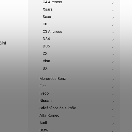
C4 Aircross
Xsara
Saxo
C8
C3 Aircross
DS4
ální
DS5
ZX
Visa
BX
Mercedes Benz
Fiat
Iveco
Nissan
Střešní nosiče a koše
Alfa Romeo
Audi
BMW