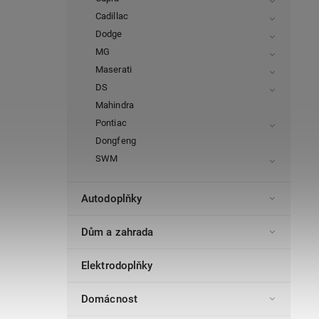
Cadillac
Dodge
MG
Maserati
DS
Mahindra
Pontiac
Dongfeng
SWM
Autodoplňky
Dům a zahrada
Elektrodoplňky
Domácnost