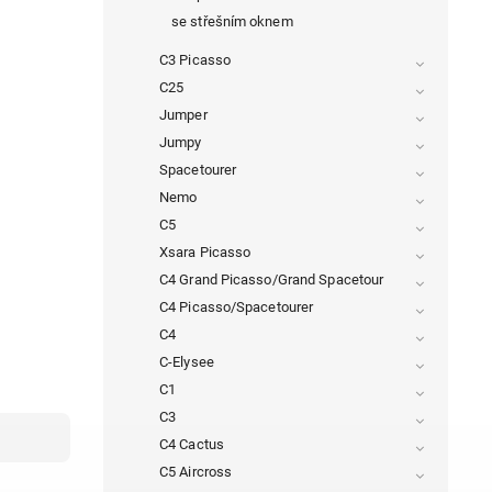
se střešním oknem
C3 Picasso
C25
Jumper
Jumpy
Spacetourer
Nemo
C5
Xsara Picasso
C4 Grand Picasso/Grand Spacetour
C4 Picasso/Spacetourer
C4
C-Elysee
C1
C3
C4 Cactus
C5 Aircross