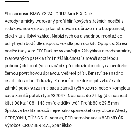
Střešní nosič BMW X3 24-, CRUZ Airo FIX Dark
Aerodynamicky tvarovaný profil hliníkových střešních nosičů s
redukovanou výškou je konstruován s důrazem na bezpečnost,
efektivitu a líbivý vzhled. Nabízí rychlou a snadnou montáž do
úchytných bodů dle dispozic vozidla pomocí kitu Optiplus. Střešní
nosiče řady Airo FIX Dark se vyznačují nižší výškou aerodynamicky
tvarovaných patek a tím i nižší hlučností a menší spotřebou
pohonných hmot (ve srovnání s předchozími modely) a neotřelou
černou povrchovou úpravou. Veškeré příslušenství lze snadno
osadit do vrchní T-drážky. K nosičům lze dokoupit zvlášť sadu
zámků patek 932014 a sadu zámků tyčí 932045, nebo v kompletu
sadu zámků patek i tyčí 932047. Nosnost: do 75 kg (dle nosnosti
kitu) Délka: 108 - 148 cm (dle délky tyčí) Profil: 80 x 29,5 mm
Špičková kvalita nosičů největšího španělského výrobce s Atesty
CEPE/ONU, TÜV-GS, Citycrash, EEC homologace a 8SD MD ČR.
Výrobce: CRUZBER S.A., Španělsko