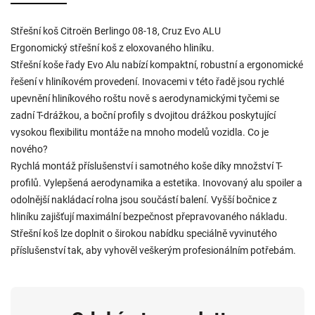
Střešní koš Citroën Berlingo 08-18, Cruz Evo ALU
Ergonomický střešní koš z eloxovaného hliníku.
Střešní koše řady Evo Alu nabízí kompaktní, robustní a ergonomické
řešení v hliníkovém provedení. Inovacemi v této řadě jsou rychlé
upevnění hliníkového roštu nově s aerodynamickými tyčemi se
zadní T-drážkou, a boční profily s dvojitou drážkou poskytující
vysokou flexibilitu montáže na mnoho modelů vozidla. Co je
nového?
Rychlá montáž příslušenství i samotného koše díky množství T-
profilů. Vylepšená aerodynamika a estetika. Inovovaný alu spoiler a
odolnější nakládací rolna jsou součástí balení. Vyšší bočnice z
hliníku zajišťují maximální bezpečnost přepravovaného nákladu.
Střešní koš lze doplnit o širokou nabídku speciálně vyvinutého
příslušenství tak, aby vyhověl veškerým profesionálním potřebám.