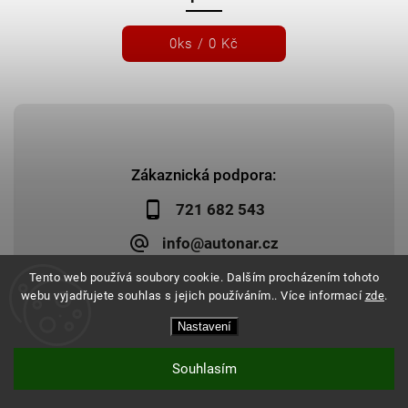
0
ks /
0 Kč
Zákaznická podpora:
721 682 543
info@autonar.cz
Tento web používá soubory cookie. Dalším procházením tohoto
webu vyjadřujete souhlas s jejich používáním.. Více informací
zde
.
Nastavení
Copyright 2026
Autonar.cz
. Všechna práva vyhrazena.
Upravit nastavení cookies
Vytvořil
Shoptet
| Design
Shoptak.cz
|
Systedo Marketing
Souhlasím