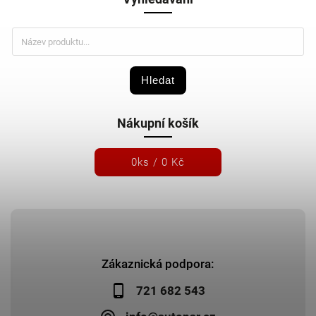
Hledat
Nákupní košík
0
ks /
0 Kč
Zákaznická podpora:
721 682 543