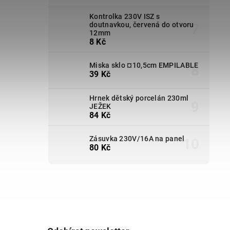
Kontrolka 230V ISZ s
doutnavkou, červená do otvoru
12mm
8 Kč
Miska sklo ¤10,5cm EMPILABLE
39 Kč
Hrnek dětský porcelán 230ml
JEŽEK
84 Kč
Zásuvka 230V/16A na panel
80 Kč