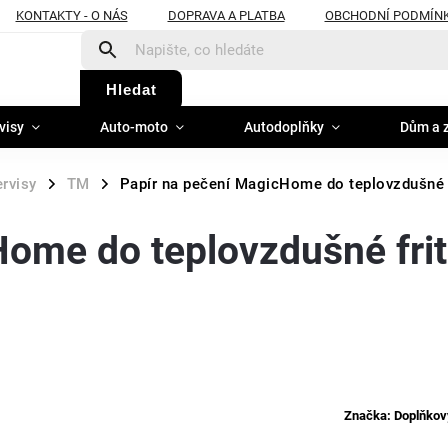
KONTAKTY - O NÁS
DOPRAVA A PLATBA
OBCHODNÍ PODMÍN
Hledat
visy
Auto-moto
Autodoplňky
Dům a 
ervisy
TM
Papír na pečení MagicHome do teplovzdušné 
/
/
Home do teplovzdušné fri
Značka:
Doplňkov