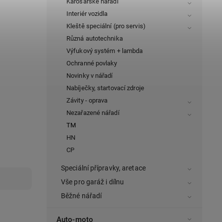
Karosářské nářadí
Interiér vozidla
Kleště speciální (pro servis)
Různá autotechnika
Výfukový systém + lambda
Ochranné povlaky
Novinky v nářadí
Nabíječky, startovací zdroje
Závity - oprava
Nezařazené nářadí
TM
HN
CP
Speciální přípravky, aretace
Vše pro garáž i dílnu
Běžné nářadí
Auto-moto