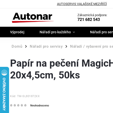
AUTOSERVIS VALAŠSKÉ MEZIŘÍČÍ
Zákaznická podpora:
721 682 543
Výprodej
Nářadí pro každého
Nářadí pro ser
Domů
Nářadí pro servisy
Nářadí / vybavení pro s
/
/
Papír na pečení Magic
20x4,5cm, 50ks
Kód:
TM-SL801872XX
Neohodnoceno