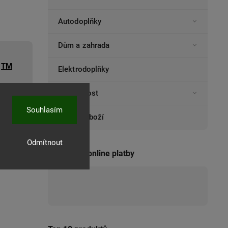
Autodoplňky
Dům a zahrada
TM
Elektrodoplňky
052
Domácnost
Souhlasím
Ostatní zboží
Odmítnout
Přijímáme online platby