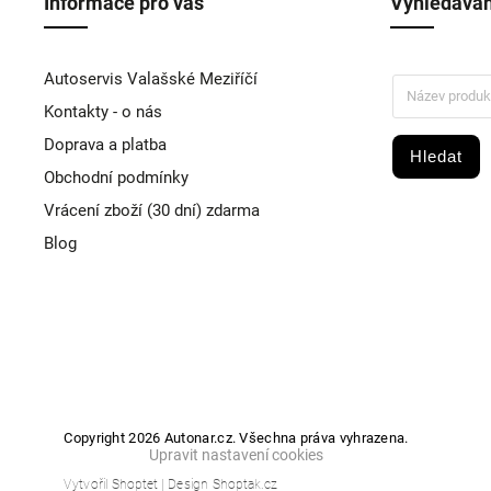
Informace pro vás
Vyhledáván
Autoservis Valašské Meziříčí
Kontakty - o nás
Doprava a platba
Hledat
Obchodní podmínky
Vrácení zboží (30 dní) zdarma
Blog
Copyright 2026
Autonar.cz
. Všechna práva vyhrazena.
Upravit nastavení cookies
Vytvořil
Shoptet
| Design
Shoptak.cz