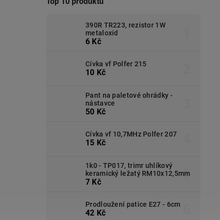
Top 10 produktů
390R TR223, rezistor 1W
metaloxid
6 Kč
Cívka vf Polfer 215
10 Kč
Pant na paletové ohrádky -
nástavce
50 Kč
Cívka vf 10,7MHz Polfer 207
15 Kč
1k0 - TP017, trimr uhlíkový
keramický ležatý RM10x12,5mm
7 Kč
Prodloužení patice E27 - 6cm
42 Kč