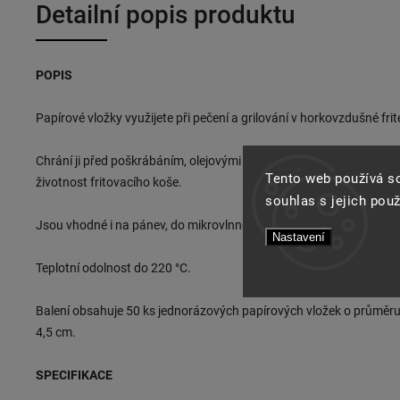
Detailní popis produktu
POPIS
Papírové vložky využijete při pečení a grilování v horkovzdušné frit
Chrání ji před poškrábáním, olejovými skvrnami a zbytky jídla, takž
Tento web používá s
životnost fritovacího koše.
souhlas s jejich pou
Jsou vhodné i na pánev, do mikrovlnné trouby, pečící trouby i do p
Nastavení
Teplotní odolnost do 220 °C.
Balení obsahuje 50 ks jednorázových papírových vložek o průměr
4,5 cm.
SPECIFIKACE