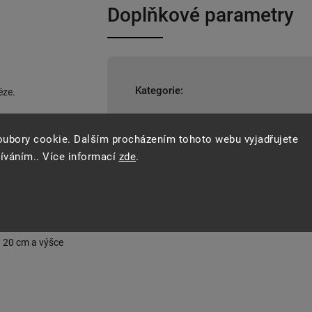
Doplňkové parametry
Kategorie
:
éze.
EAN
:
8584163077
e prodlužují
oubory cookie. Dalším procházením tohoto webu vyjadřujete
žíváním.. Více informací
zde
.
arního hrnce.
u 20 cm a výšce