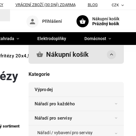
KY
VRÁCENÍ ZBOŽÍ (30 DNÍ) ZDARMA
BLOG
CZK
Nákupní košík
Přihlášení
Prázdný košík
zahrada
Elektrodoplňky
Domácnost
Nákupní košík
fritézy 20x4,5cm, 50ks
tézy
Kategorie
Výprodej
Nářadí pro každého
Nářadí pro servisy
ý sortiment
Nářadí / vybavení pro servisy