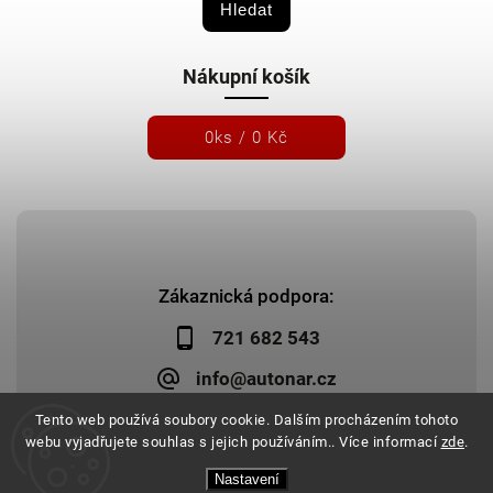
Hledat
Nákupní košík
0
ks /
0 Kč
Zákaznická podpora:
721 682 543
info@autonar.cz
Tento web používá soubory cookie. Dalším procházením tohoto
webu vyjadřujete souhlas s jejich používáním.. Více informací
zde
.
Nastavení
Copyright 2026
Autonar.cz
. Všechna práva vyhrazena.