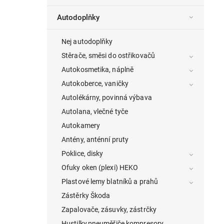
Autodoplňky
Nej autodoplňky
Stěrače, směsi do ostřikovačů
Autokosmetika, náplně
Autokoberce, vaničky
Autolékárny, povinná výbava
Autolana, vlečné tyče
Autokamery
Antény, anténní pruty
Poklice, disky
Ofuky oken (plexi) HEKO
Plastové lemy blatníků a prahů
Zástěrky Škoda
Zapalovače, zásuvky, zástrčky
Hustilky,pneuměřiče,kompresory