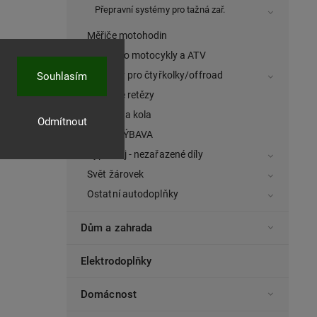
Přepravní systémy pro tažná zař.
Měřiče motohodin
Přilby pro motocykly a ATV
Navijáky pro čtyřkolky/offroad
Souhlasím
Sněhové retězy
Řetězy na kola
Odmítnout
ZIMNÍ VÝBAVA
Výprodej - nezařazené díly
Svět žárovek
Ostatní autodoplňky
Dům a zahrada
Elektrodoplňky
Domácnost