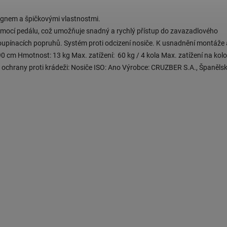
ignem a špičkovými vlastnostmi.
pomocí pedálu, což umožňuje snadný a rychlý přístup do zavazadlového
loupínacích popruhů. Systém proti odcizení nosiče. K usnadnění montáže 
 cm Hmotnost: 13 kg Max. zatížení: 60 kg / 4 kola Max. zatížení na kolo
ochrany proti krádeži: Nosiče ISO: Ano Výrobce: CRUZBER S.A., Španěls