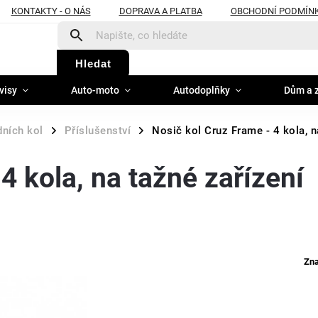
KONTAKTY - O NÁS
DOPRAVA A PLATBA
OBCHODNÍ PODMÍN
Hledat
visy
Auto-moto
Autodoplňky
Dům a 
dních kol
Příslušenství
Nosič kol Cruz Frame - 4 kola, n
/
/
4 kola, na tažné zařízení
Zn