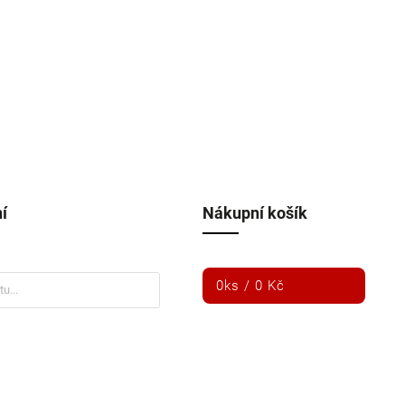
í
Nákupní košík
0
ks /
0 Kč