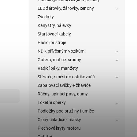
LED žárovky, žárovky, xenony
Zvedáky
Kanystry, nálevky
Startovací kabely
Hasicí přístroje
ND k přívěsným vozíkům
Gufera, matice, šrouby
Řadící páky, manžety
Stěrače, směsi do ostrikovačů
Zapalovací svíčky + žhaviče
Ráčny, upínácí pásy, gumy
Loketní opěrky
Podložky pod pružiny tlumiče
Clony chladiče - masky
Plechové kryty motoru
Ostatní