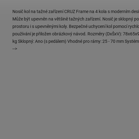
Nosič kol na tažné zařízení CRUZ Frame na 4 kola s moderním des
Může být upevněn na většině tažných zařízení. Nosič je sklopný 
prostoru i s upevněnými koly. Bezpečné uchycení kol pomocí rych
používání je přiložen obrázkový návod. Rozměry (DxŠxV): 78x65x90
kg Sklopný: Ano (s pedálem) Vhodné pro rámy: 25 - 70 mm Systém 
-->