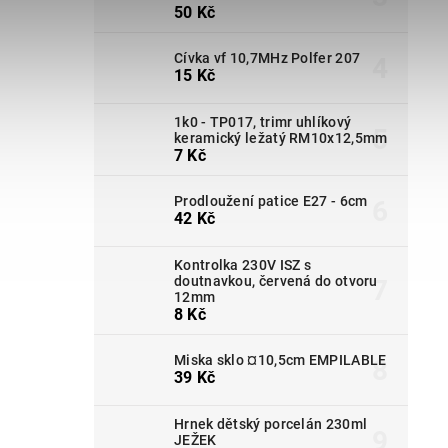
50 Kč
Cívka vf 10,7MHz Polfer 207
15 Kč
1k0 - TP017, trimr uhlíkový
keramický ležatý RM10x12,5mm
7 Kč
Prodloužení patice E27 - 6cm
42 Kč
Kontrolka 230V ISZ s
doutnavkou, červená do otvoru
12mm
8 Kč
Miska sklo ¤10,5cm EMPILABLE
39 Kč
Hrnek dětský porcelán 230ml
JEŽEK