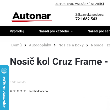
AUTOSERVIS VALAŠSKÉ MEZIŘÍČÍ
Zákaznická podpora:
721 682 543
Výprodej
Nářadí pro každého
Nářadí pro ser
Domů
Autodoplňky
Nosiče a boxy
Nosiče jíz
/
/
/
Nosič kol Cruz Frame - 
Kód:
940525
Neohodnoceno