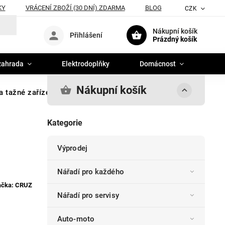
KY
VRÁCENÍ ZBOŽÍ (30 DNÍ) ZDARMA
BLOG
CZK
Nákupní košík
Přihlášení
Prázdný košík
zahrada
Elektrodoplňky
Domácnost
Nákupní košík
a tažné zařízení
Kategorie
Výprodej
Nářadí pro každého
ačka:
CRUZ
Nářadí pro servisy
Auto-moto