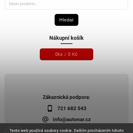
Hledat
Nákupní košík
0
ks /
0 Kč
Zákaznická podpora:
721 682 543
info@autonar.cz
Tento web používá soubory cookie. Dalším procházením tohoto