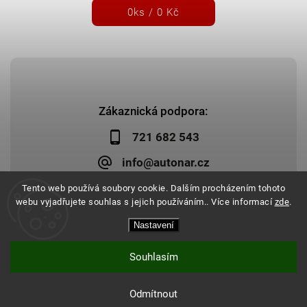
0
ks /
0 Kč
Zákaznická podpora:
721 682 543
info@autonar.cz
Tento web používá soubory cookie. Dalším procházením tohoto
webu vyjadřujete souhlas s jejich používáním.. Více informací
zde
.
Nastavení
Copyright 2026
Autonar.cz
. Všechna práva vyhrazena.
Upravit nastavení cookies
Vytvořil
Shoptet
| Design
Shoptak.cz
|
Systedo Marketing
Souhlasím
Odmítnout