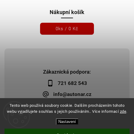
Nákupní košík
0
ks /
0 Kč
Zákaznická podpora:
721 682 543
info@autonar.cz
Tento web používá soubory cookie. Dalším procházením tohoto
webu vyjadřujete souhlas s jejich používáním.. Více informací
zde
.
Nastavení
Copyright 2026
Autonar.cz
. Všechna práva vyhrazena.
Upravit nastavení cookies
Vytvořil
Shoptet
| Design
Shoptak.cz
|
Systedo Marketing