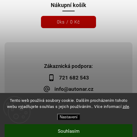
Nákupní košík
0
ks /
0 Kč
Zákaznická podpora:
721 682 543
info@autonar.cz
Tento web používá soubory cookie. Dalším procházením tohoto
webu vyjadřujete souhlas s jejich používáním.. Více informací
zde
.
Nastavení
Copyright 2026
Autonar.cz
. Všechna práva vyhrazena.
Upravit nastavení cookies
Vytvořil
Shoptet
| Design
Shoptak.cz
|
Systedo Marketing
Souhlasím