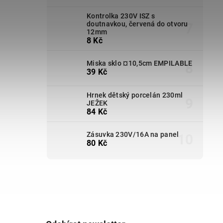
Kontrolka 230V ISZ s
doutnavkou, červená do otvoru
12mm
8 Kč
Miska sklo ¤10,5cm EMPILABLE
39 Kč
Hrnek dětský porcelán 230ml
JEŽEK
84 Kč
Zásuvka 230V/16A na panel
80 Kč