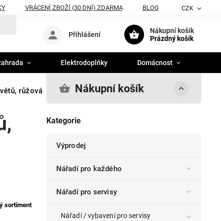
KY
VRÁCENÍ ZBOŽÍ (30 DNÍ) ZDARMA
BLOG
CZK
Nákupní košík
Přihlášení
Prázdný košík
zahrada
Elektrodoplňky
Domácnost
Nákupní košík
větů, růžová
ů,
Kategorie
Výprodej
Nářadí pro každého
Nářadí pro servisy
ý sortiment
Nářadí / vybavení pro servisy