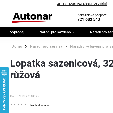
AUTOSERVIS VALAŠSKÉ MEZIŘÍČÍ
Zákaznická podpora:
721 682 543
Výprodej
Nářadí pro každého
Nářadí pro ser
Domů
Nářadí pro servisy
Nářadí / vybavení pro s
/
/
Lopatka sazenicová, 32
růžová
Kód:
TM-SL2110412X
Neohodnoceno