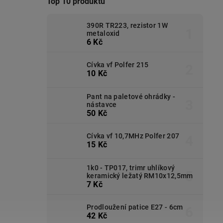
Top 10 produktů
390R TR223, rezistor 1W
metaloxid
6 Kč
Cívka vf Polfer 215
10 Kč
Pant na paletové ohrádky -
nástavce
50 Kč
Cívka vf 10,7MHz Polfer 207
15 Kč
1k0 - TP017, trimr uhlíkový
keramický ležatý RM10x12,5mm
7 Kč
Prodloužení patice E27 - 6cm
42 Kč