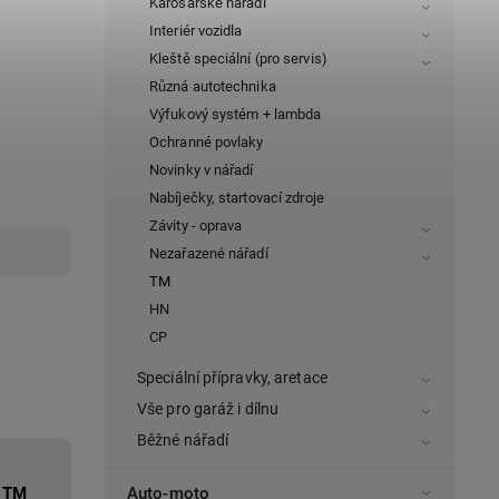
Karosářské nářadí
Interiér vozidla
Kleště speciální (pro servis)
Různá autotechnika
Výfukový systém + lambda
Ochranné povlaky
Novinky v nářadí
Nabíječky, startovací zdroje
Závity - oprava
Nezařazené nářadí
TM
HN
CP
Speciální přípravky, aretace
Vše pro garáž i dílnu
Běžné nářadí
TM
Auto-moto