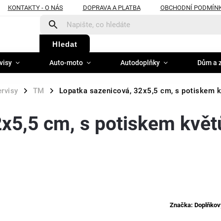
KONTAKTY - O NÁS
DOPRAVA A PLATBA
OBCHODNÍ PODMÍN
Hledat
visy
Auto-moto
Autodoplňky
Dům a 
ervisy
TM
Lopatka sazenicová, 32x5,5 cm, s potiskem k
/
/
x5,5 cm, s potiskem květ
Značka:
Doplňkov