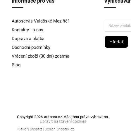
Informace pro vás
Vyhledáván
Autoservis Valašské Meziříčí
Kontakty - o nás
Doprava a platba
Hledat
Obchodní podmínky
Vrácení zboží (30 dní) zdarma
Blog
Copyright 2026
Autonar.cz
. Všechna práva vyhrazena.
Upravit nastavení cookies
Vytvořil
Shoptet
| Design
Shoptak.cz