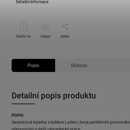
Detailní informace
Zeptat se
Hlídat
Sdílet
Popis
Diskuze
Detailní popis produktu
POPIS
Sazenicová lopatka z kolekce Ladies Line je perfektním pomocník
přesazování a další zahradnické práce.