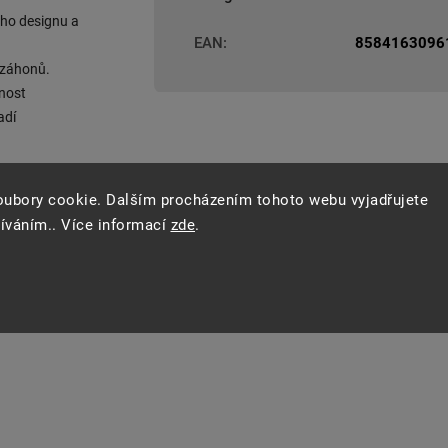
ého designu a
EAN
:
8584163096
u záhonů.
tnost
adí
nci do vaší
oubory cookie. Dalším procházením tohoto webu vyjadřujete
žíváním.. Více informací
zde
.
ktická, ideální
 druhy půdy
evný úchop i při