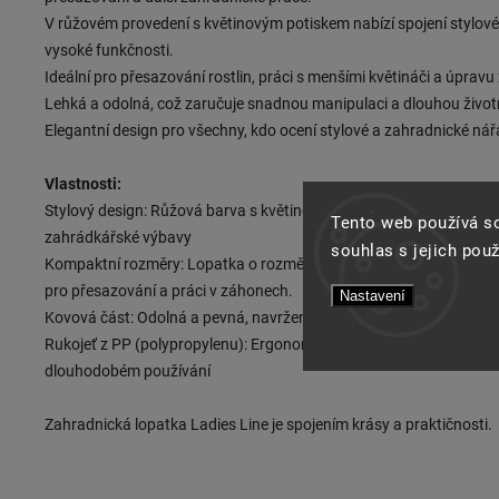
V růžovém provedení s květinovým potiskem nabízí spojení stylov
vysoké funkčnosti.
Ideální pro přesazování rostlin, práci s menšími květináči a úprav
Lehká a odolná, což zaručuje snadnou manipulaci a dlouhou živo
Elegantní design pro všechny, kdo ocení stylové a zahradnické nář
Vlastnosti:
Stylový design: Růžová barva s květinovým potiskem přidává elega
Tento web používá s
zahrádkářské výbavy
souhlas s jejich pou
Kompaktní rozměry: Lopatka o rozměrech 32x5,5 cm, je lehká a pra
pro přesazování a práci v záhonech.
Nastavení
Kovová část: Odolná a pevná, navržená pro manipulaci s různými
Rukojeť z PP (polypropylenu): Ergonomická a pohodlná, zajišťuje p
dlouhodobém používání
Zahradnická lopatka Ladies Line je spojením krásy a praktičnosti.