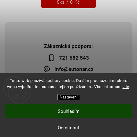
0
ks /
0 Kč
Zákaznická podpora:
721 682 543
info@autonar.cz
Tento web používá soubory cookie. Dalším procházením tohoto
webu vyjadřujete souhlas s jejich používáním.. Více informací
zde
.
Nastavení
Copyright 2026
Autonar.cz
. Všechna práva vyhrazena.
Upravit nastavení cookies
Vytvořil
Shoptet
| Design
Shoptak.cz
|
Systedo Marketing
Souhlasím
Odmítnout