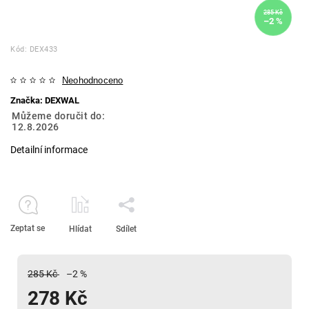
285 Kč
–2 %
Kód:
DEX433
Neohodnoceno
Značka:
DEXWAL
Můžeme doručit do:
12.8.2026
Detailní informace
Zeptat se
Hlídat
Sdílet
285 Kč
–2 %
278 Kč