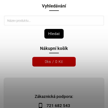
Vyhledávání
Hledat
Nákupní košík
0
ks /
0 Kč
Zákaznická podpora:
721 682 543