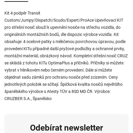
Kit 4 podpěr Transit
Custom/Jumpy/Dispatch/Scudo/Expert/ProAce Upevňovací KIT
pro střešní nosič slouží k upevnění nosiče na střechu vozidla, do
originálních montážních bodů, dle dispozic výrobce vozidla. Kit
obsahuje: 4 ocelové patky s měkčenou povrchovou úpravou, podle
provedení KITu případně další pryžové podložky a ochranné prvky,
montážní materiál, obrázkový návod. Kompletní střešní nosič CRUZ
se skládá z tohotu KITu OptimaPlus a příčníků. Příčníky si můžete
vybrat v hliníkovém nebo černém provedení. Dále si můžete
objednat sadu zámků pro ochranu nosiče před zcizením. Ceny
jednotlivých položek se sčítají. Špičková kvalita nosičů největšího
španělského výrobce s Atesty TÜV a 8SD MD ČR. Výrobce:
CRUZBER S.A., Španělsko
Odebírat newsletter