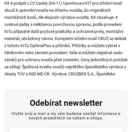
Kit 4 podpěr LCV Caddy (04-11) Upevňovací KIT pro střešní nosič
slouží k upevnění nosiče na střechu vozidla, do originálních
montážních bodů, dle dispozic výrobce vozidla. Kit obsahuje: 4
ocelové patky s měkčenou povrchovou úpravou, podle provedení
KITu případně další pryžové podložky a ochranné prvky, montážní
materiál, obrázkový návod. Kompletní střešní nosič CRUZ se skládá
z tohotu KITu OptimaPlus a příčníků. Příčníky si můžete vybrat v
hliníkovém nebo černém provedení. Dále si můžete objednat sadu
zámků pro ochranu nosiče před zcizením. Ceny jednotlivých položek
se sčítají. Špičková kvalita nosičů největšího španělského výrobce s
Atesty TÜV a 8SD MD ČR. Výrobce: CRUZBER S.A., Španělsko
Odebírat newsletter
Vložte svůj e-mail a my vám budeme zasílat informace o
nových produktech na našem e-shopu.