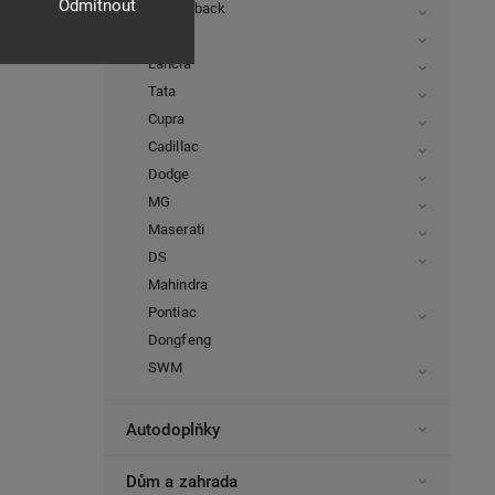
Odmítnout
FiatFullback
MAN
Lancia
Tata
Cupra
Cadillac
Dodge
MG
Maserati
DS
Mahindra
Pontiac
Dongfeng
SWM
Autodoplňky
Dům a zahrada