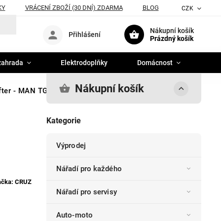
KY
VRÁCENÍ ZBOŽÍ (30 DNÍ) ZDARMA
BLOG
CZK
Nákupní košík
Přihlášení
Prázdný košík
zahrada
Elektrodoplňky
Domácnost
Nákupní košík
after - MAN TGE (17->) L5H3
Kategorie
Výprodej
Nářadí pro každého
ačka:
CRUZ
Nářadí pro servisy
Auto-moto