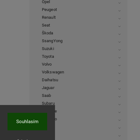
Opel
Peugeot
Renault
Seat
Škoda
SsangYong
Suzuki
Toyota
Volvo
Volkswagen
Daihatsu
Jaguar
Saab
Subaru
Porsche
Daewoo
Souhlasím
Isuzu
Rover