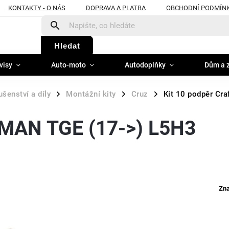
KONTAKTY - O NÁS
DOPRAVA A PLATBA
OBCHODNÍ PODMÍN
Hledat
visy
Auto-moto
Autodoplňky
Dům a 
ušenství a díly
Montážní kity
Cruz
Kit 10 podpěr Cr
/
/
/
- MAN TGE (17->) L5H3
Zn