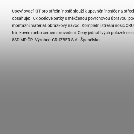
Upevňovací KIT pro střešní nosič slouží k upevnění nosiče na střec
obsahuje: 10x ocelové patky s měkčenou povrchovou úpravou, podl
montážní materiál, obrázkový návod. Kompletní střešní nosič CRUZ 
hliníkovém nebo černém provedení. Ceny jednotlivých položek se sč
8SD MD ČR. Výrobce: CRUZBER S.A., Španělsko