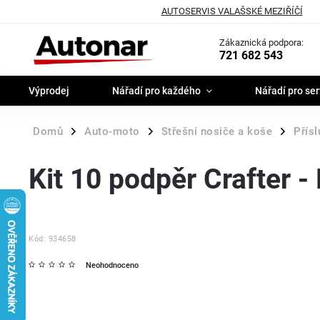
AUTOSERVIS VALAŠSKÉ MEZIŘÍČÍ
Zákaznická podpora:
721 682 543
Výprodej
Nářadí pro každého
Nářadí pro ser
Domů
Auto-moto
Střešní nosiče a koše
Přísl
/
/
/
Kit 10 podpěr Crafter 
Kód:
934658
Neohodnoceno