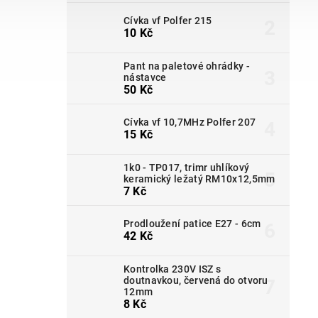
Cívka vf Polfer 215
10 Kč
Pant na paletové ohrádky -
nástavce
50 Kč
Cívka vf 10,7MHz Polfer 207
15 Kč
1k0 - TP017, trimr uhlíkový
keramický ležatý RM10x12,5mm
7 Kč
Prodloužení patice E27 - 6cm
42 Kč
Kontrolka 230V ISZ s
doutnavkou, červená do otvoru
12mm
8 Kč