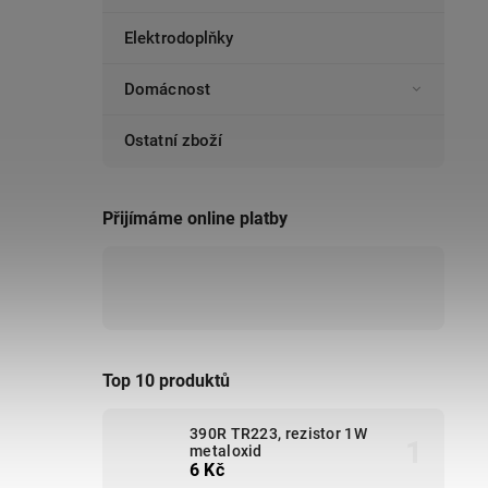
Elektrodoplňky
Domácnost
Ostatní zboží
Přijímáme online platby
Top 10 produktů
390R TR223, rezistor 1W
metaloxid
6 Kč