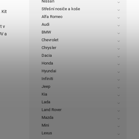
Nissan
Střešní nosiče a koše
 Kit
Alfa Romeo
Audi
t v
BMW
ÜV a
Chevrolet
Chrysler
Dacia
Honda
Hyundai
Infiniti
Jeep
Kia
Lada
Land Rover
Mazda
Mini
Lexus