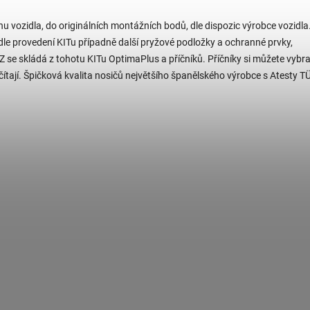
hu vozidla, do originálních montážních bodů, dle dispozic výrobce vozidla.
e provedení KITu případně další pryžové podložky a ochranné prvky,
se skládá z tohotu KITu OptimaPlus a příčníků. Příčníky si můžete vybra
ítají. Špičková kvalita nosičů největšího španělského výrobce s Atesty T