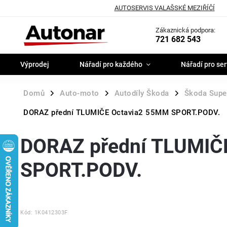
AUTOSERVIS VALAŠSKÉ MEZIŘÍČÍ
Zákaznická podpora:
721 682 543
Výprodej
Nářadí pro každého
Nářadí pro ser
Domů
Auto-moto
Autodíly Škoda
Škoda Super
/
/
/
DORAZ přední TLUMIČE Octavia2 55MM SPORT.PODV.
DORAZ přední TLUMIČ
SPORT.PODV.
Kód:
1K0412303F