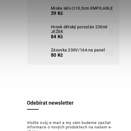
Miska sklo ¤10,5cm EMPILABLE
39 Kč
Hrnek dětský porcelán 230ml
JEŽEK
84 Kč
Zásuvka 230V/16A na panel
80 Kč
Odebírat newsletter
Vložte svůj e-mail a my vám budeme zasílat
informace o nových produktech na našem e-