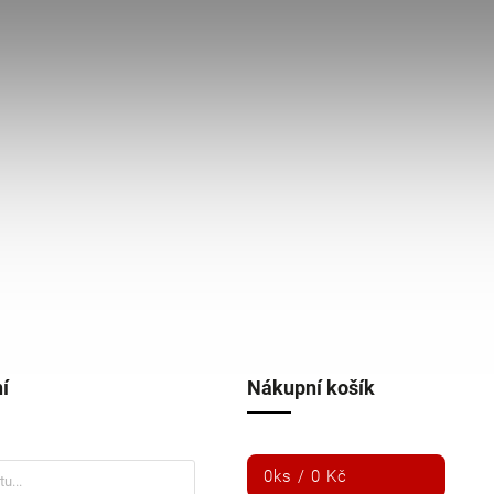
í
Nákupní košík
0
ks /
0 Kč