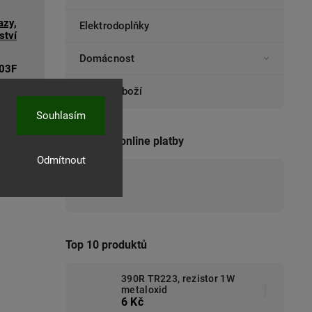
azy,
Elektrodoplňky
ství
Domácnost
03F
Ostatní zboží
Souhlasím
Přijímáme online platby
Odmítnout
Top 10 produktů
390R TR223, rezistor 1W
metaloxid
6 Kč