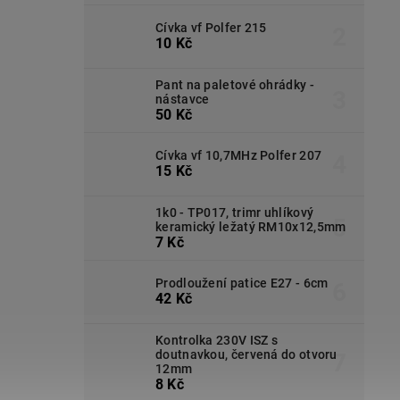
Cívka vf Polfer 215
10 Kč
Pant na paletové ohrádky -
nástavce
50 Kč
Cívka vf 10,7MHz Polfer 207
15 Kč
1k0 - TP017, trimr uhlíkový
keramický ležatý RM10x12,5mm
7 Kč
Prodloužení patice E27 - 6cm
42 Kč
Kontrolka 230V ISZ s
doutnavkou, červená do otvoru
12mm
8 Kč