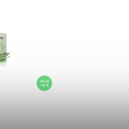
191 Kč
–6 %