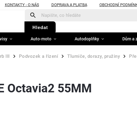
KONTAKTY - O NÁS
DOPRAVA A PLATBA
OBCHODNÍ PODMÍN
Hledat
visy
Auto-moto
Autodoplňky
Dům a 
b III
Podvozek a řízení
Tlumiče, dorazy, pružiny
Pře
/
/
/
E Octavia2 55MM