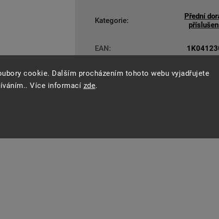
Přední dor
Kategorie
:
příslušen
EAN
:
1K04123
oubory cookie. Dalším procházením tohoto webu vyjadřujete
žíváním.. Více informací
zde
.