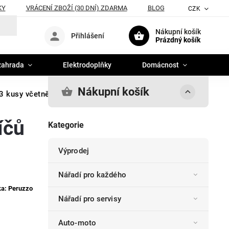
KY
VRÁCENÍ ZBOŽÍ (30 DNÍ) ZDARMA
BLOG
CZK
Nákupní košík
Přihlášení
Prázdný košík
zahrada
Elektrodoplňky
Domácnost
Nákupní košík
3 kusy včetně klíčů
íčů
Kategorie
Výprodej
Nářadí pro každého
ka:
Peruzzo
Nářadí pro servisy
Auto-moto