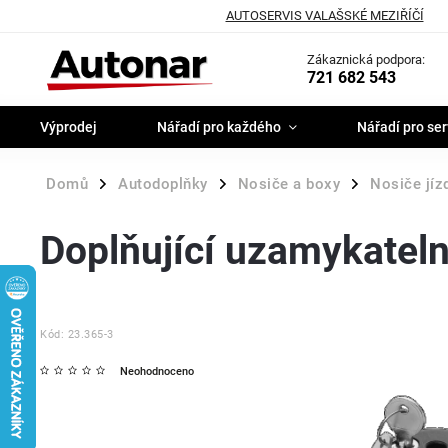
AUTOSERVIS VALAŠSKÉ MEZIŘÍČÍ
Zákaznická podpora:
721 682 543
Výprodej
Nářadí pro každého
Nářadí pro ser
Domů
Autodoplňky
Nosiče a boxy
Nosiče jíz
/
/
/
Doplňující uzamykatelné
Kód:
23.365-3
Neohodnoceno