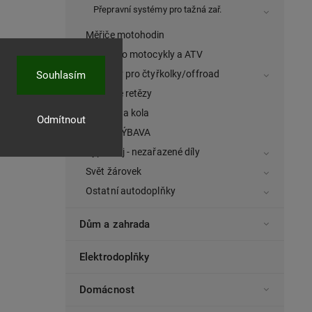
Přepravní systémy pro tažná zař.
Měřiče motohodin
Přilby pro motocykly a ATV
Navijáky pro čtyřkolky/offroad
Souhlasím
Sněhové retězy
Řetězy na kola
Odmítnout
ZIMNÍ VÝBAVA
Výprodej - nezařazené díly
Svět žárovek
Ostatní autodoplňky
Dům a zahrada
Elektrodoplňky
Domácnost