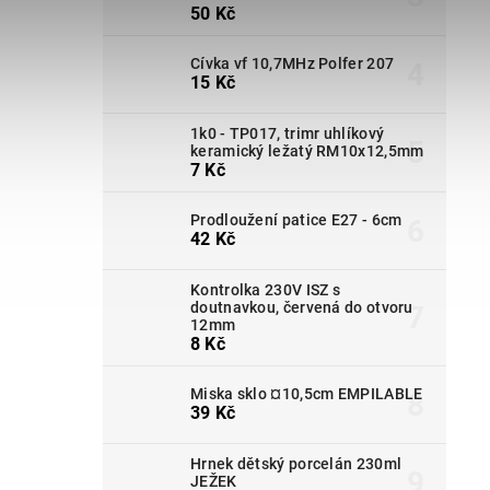
50 Kč
Cívka vf 10,7MHz Polfer 207
15 Kč
1k0 - TP017, trimr uhlíkový
keramický ležatý RM10x12,5mm
7 Kč
Prodloužení patice E27 - 6cm
42 Kč
Kontrolka 230V ISZ s
doutnavkou, červená do otvoru
12mm
8 Kč
Miska sklo ¤10,5cm EMPILABLE
39 Kč
Hrnek dětský porcelán 230ml
JEŽEK