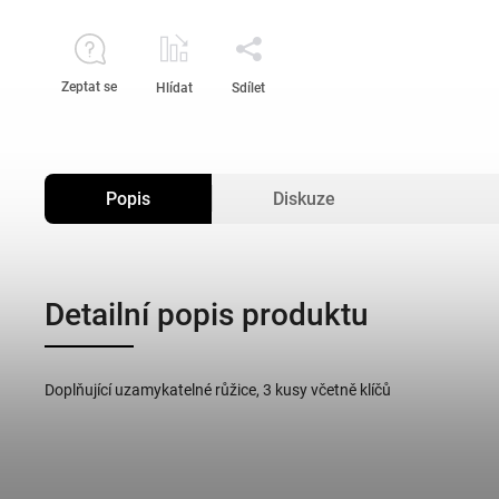
Zeptat se
Hlídat
Sdílet
Popis
Diskuze
Detailní popis produktu
Doplňující uzamykatelné růžice, 3 kusy včetně klíčů