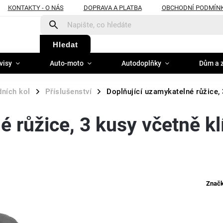
KONTAKTY - O NÁS
DOPRAVA A PLATBA
OBCHODNÍ PODMÍN
Hledat
visy
Auto-moto
Autodoplňky
Dům a 
dních kol
Příslušenství
Doplňující uzamykatelné růžice, 
/
/
 růžice, 3 kusy včetně kl
Znač