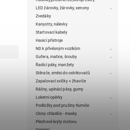
LED žárovky, žárovky, xenony
Zvedáky
Kanystry, nálevky
Startovací kabely
Hasicí přístroje
ND k přívěsným vozíkům
Gufera, matice, šrouby
Řadící páky, manžety
Stěrače, směsi do ostrikovačů
Zapalovací svíčky + žhaviče
Ráčny, upínácí pásy, gumy
Loketní opěrky
Podložky pod pružiny tlumiče
Clony chladiče - masky
Plechové kryty motoru
Ostatní