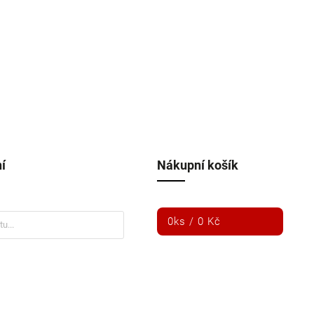
í
Nákupní košík
0
ks /
0 Kč