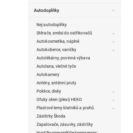
Autodoplňky
Nej autodoplňky
Stěrače, směsi do ostřikovačů
Autokosmetika, náplně
Autokoberce, vaničky
Autolékárny, povinná výbava
Autolana, vlečné tyče
Autokamery
Antény, anténní pruty
Poklice, disky
Ofuky oken (plexi) HEKO
Plastové lemy blatníků a prahů
Zástěrky Škoda
Zapalovače, zásuvky, zástrčky
Hustilky,pneuměřiče,kompresory