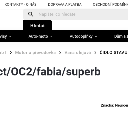
KONTAKTY - O NÁS
DOPRAVA A PLATBA
OBCHODNÍ PODMÍN
Hledat
visy
Auto-moto
Autodoplňky
Dům a 
b I
Motor a převodovka
Vana olejová
ČIDLO STAVU 
/
/
/
t/OC2/fabia/superb
Značka:
Neurčen