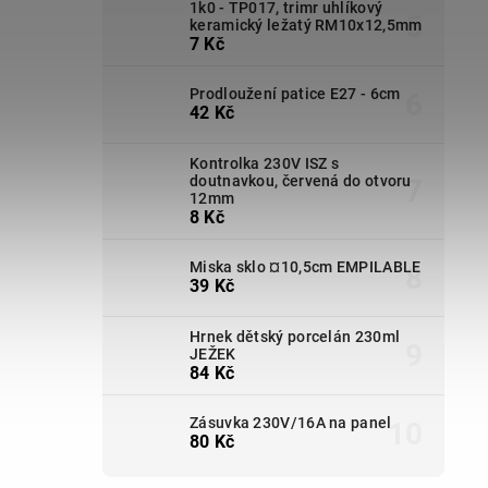
1k0 - TP017, trimr uhlíkový
keramický ležatý RM10x12,5mm
7 Kč
Prodloužení patice E27 - 6cm
42 Kč
Kontrolka 230V ISZ s
doutnavkou, červená do otvoru
12mm
8 Kč
Miska sklo ¤10,5cm EMPILABLE
39 Kč
Hrnek dětský porcelán 230ml
JEŽEK
84 Kč
Zásuvka 230V/16A na panel
80 Kč