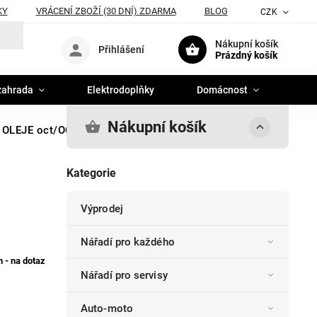
KY
VRÁCENÍ ZBOŽÍ (30 DNÍ) ZDARMA
BLOG
CZK
Nákupní košík
Přihlášení
Prázdný košík
zahrada
Elektrodoplňky
Domácnost
Nákupní košík
OLEJE oct/OC2/fabia/superb
Kategorie
Výprodej
Nářadí pro každého
 - na dotaz
Nářadí pro servisy
Auto-moto