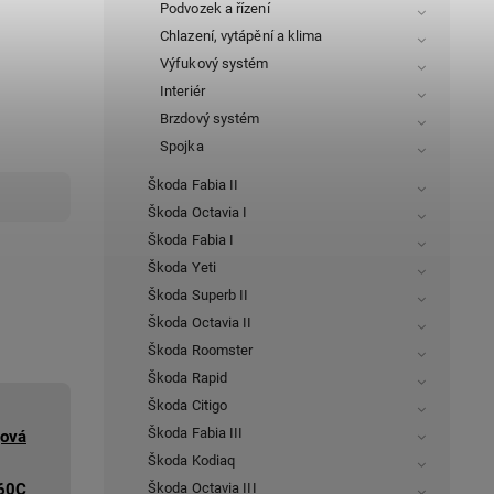
Podvozek a řízení
Chlazení, vytápění a klima
Výfukový systém
Interiér
Brzdový systém
Spojka
Škoda Fabia II
Škoda Octavia I
Škoda Fabia I
Škoda Yeti
Škoda Superb II
Škoda Octavia II
Škoda Roomster
Škoda Rapid
Škoda Citigo
Škoda Fabia III
jová
Škoda Kodiaq
60C
Škoda Octavia III