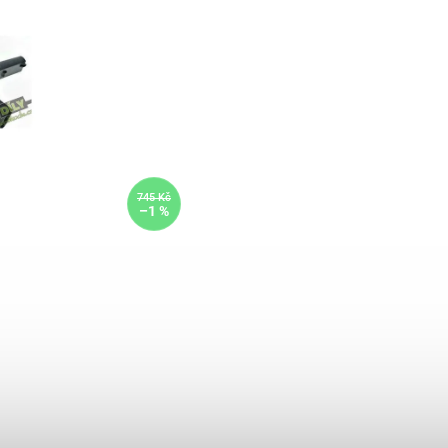
745 Kč
–1 %