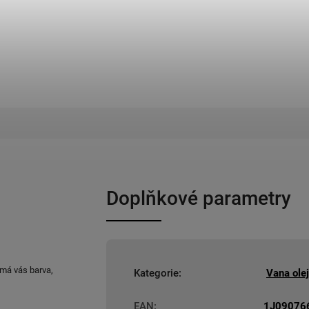
Doplňkové parametry
ímá vás barva,
Kategorie
:
Vana ole
EAN
:
1J09076