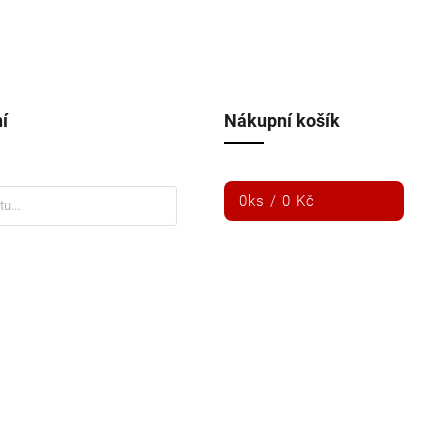
í
Nákupní košík
0
ks /
0 Kč