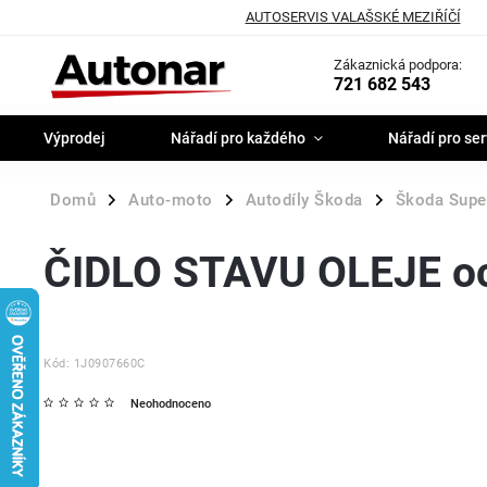
AUTOSERVIS VALAŠSKÉ MEZIŘÍČÍ
Zákaznická podpora:
721 682 543
Výprodej
Nářadí pro každého
Nářadí pro ser
Domů
Auto-moto
Autodíly Škoda
Škoda Super
/
/
/
ČIDLO STAVU OLEJE oc
Kód:
1J0907660C
Neohodnoceno