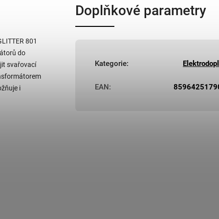
Doplňkové parametry
 GLITTER 801
átorů do
Kategorie
:
Elektrodop
jit svařovací
ansformátorem
EAN
:
8596425179
žňuje i