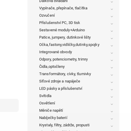
Dálková ovládání
Vypínače, přepínače, tlačítka
Ozvučení
Příslušenství PC, 3D tisk
Sestavené moduly+Arduino
Patice, jumpery, dutinkové lišty
Očka,fastony,vidličky,dutinky,spojky
Integrované obvody
Odpory, potenciometry, trimry
Čidla,optočleny
Transformátory, cívky, tlumivky
Síťové zdroje a napáječe
LED pásky a příslušenství
Svítidla
Osvětlení
Měniče napětí
Nabíječky baterií
Krystaly, filtry, zádrže, propusti