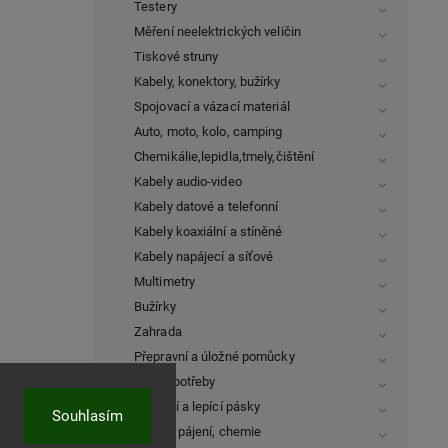
Testery
Měření neelektrických veličin
Tiskové struny
Kabely, konektory, bužírky
Spojovací a vázací materiál
Auto, moto, kolo, camping
Chemikálie,lepidla,tmely,čištění
Kabely audio-video
Kabely datové a telefonní
Kabely koaxiální a stíněné
Kabely napájecí a síťové
Multimetry
Bužírky
Zahrada
Přepravní a úložné pomůcky
Školní potřeby
Izolační a lepící pásky
Souhlasím
Nářadí, pájení, chemie