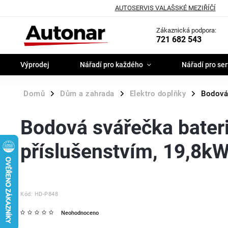
AUTOSERVIS VALAŠSKÉ MEZIŘÍČÍ
Zákaznická podpora:
721 682 543
Výprodej
Nářadí pro každého
Nářadí pro ser
Domů
Dům a zahrada
Elektro doplňky
Bodová
/
/
/
Bodová svářečka bater
příslušenstvím, 19,8k
Kód:
HD-P848
Neohodnoceno