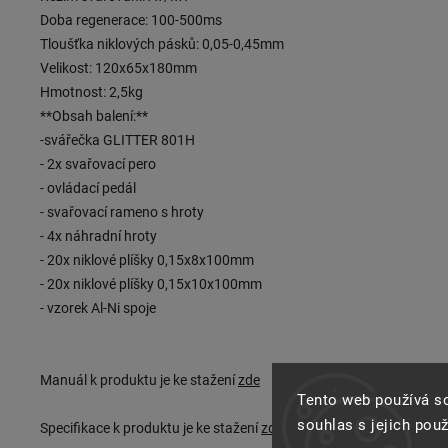
Doba regenerace: 100-500ms
Tloušťka niklových pásků: 0,05-0,45mm
Velikost: 120x65x180mm
Hmotnost: 2,5kg
**Obsah balení:**
-svářečka GLITTER 801H
- 2x svařovací pero
- ovládací pedál
- svařovací rameno s hroty
- 4x náhradní hroty
- 20x niklové plíšky 0,15x8x100mm
- 20x niklové plíšky 0,15x10x100mm
- vzorek Al-Ni spoje
Manuál k produktu je ke stažení
zde
Tento web používá s
souhlas s jejich pou
Specifikace k produktu je ke stažení
zde