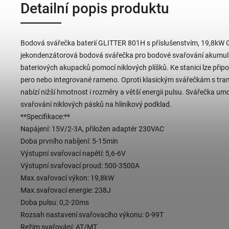
Detailní popis produktu
Bodová svářečka baterií GLITTER 801H s příslušenstvím, 19,8kW
jekondenzátorová bodová svářečka pro bodové svařování akumul
bateriových akupacků pomocí niklových plíšků. Ke stanici lze připo
pero nebo integrované rameno. Oproti klasickým svářečkám s tr
nabízí nižší hmotnost i rozměry a větší energii pulsu. Svářečka umo
svařování niklových pásků na hliníkový podklad.
**Specifikace:**
Napájení: 15V/2-3A, přiložen adaptér 230VAC
Doba prvního nabíjení: 5-15min
Výstupní svařovací napětí: 5,6-6V
Výstupní svařovací proud: 500-3500A
Max.svařovací výkon: 19,8kW
Max.svařovací energie: 238J
Doba pulsu: 0,2-20ms
Rozsah nastavení svařovacího výkonu: 0-99T
Režim svařování: AT/MT