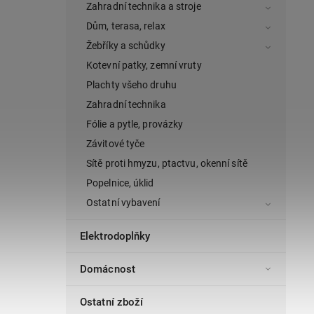
Zahradní technika a stroje
Dům, terasa, relax
Žebříky a schůdky
Kotevní patky, zemní vruty
Plachty všeho druhu
Zahradní technika
Fólie a pytle, provázky
Závitové tyče
Sítě proti hmyzu, ptactvu, okenní sítě
Popelnice, úklid
Ostatní vybavení
Elektrodoplňky
Domácnost
Ostatní zboží