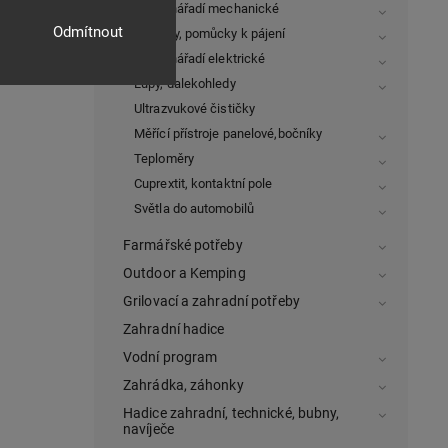
Ruční nářadí mechanické
Odmítnout
Páječky, pomůcky k pájení
Ruční nářadí elektrické
Lupy, dalekohledy
Ultrazvukové čističky
Měřící přístroje panelové,bočníky
Teploměry
Cuprextit, kontaktní pole
Světla do automobilů
Farmářské potřeby
Outdoor a Kemping
Grilovací a zahradní potřeby
Zahradní hadice
Vodní program
Zahrádka, záhonky
Hadice zahradní, technické, bubny,
navíječe