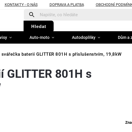
KONTAKTY - O NÁS
DOPRAVA A PLATBA
OBCHODNÍ PODMÍN
Hledat
visy
Auto-moto
Autodoplňky
Dům a 
 svářečka baterií GLITTER 801H s příslušenstvím, 19,8kW
ií GLITTER 801H s
W
Zna