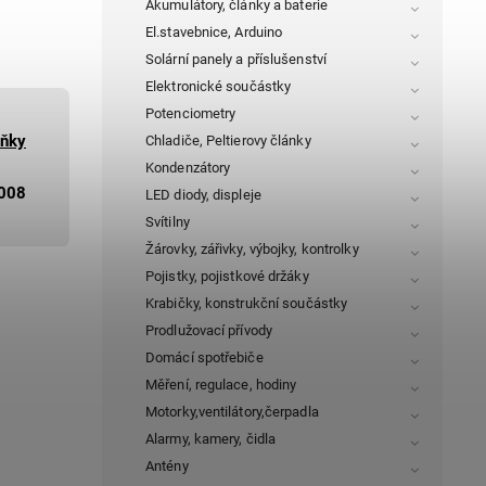
Akumulátory, články a baterie
El.stavebnice, Arduino
Solární panely a příslušenství
Elektronické součástky
Potenciometry
lňky
Chladiče, Peltierovy články
Kondenzátory
008
LED diody, displeje
Svítilny
Žárovky, zářivky, výbojky, kontrolky
Pojistky, pojistkové držáky
Krabičky, konstrukční součástky
Prodlužovací přívody
Domácí spotřebiče
Měření, regulace, hodiny
Motorky,ventilátory,čerpadla
Alarmy, kamery, čidla
Antény