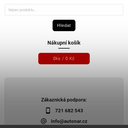
Hledat
Nákupní košík
0
ks /
0 Kč
Zákaznická podpora:
721 682 543
info@autonar.cz