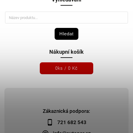
Hledat
Nákupní košík
0
ks /
0 Kč
Zákaznická podpora:
721 682 543